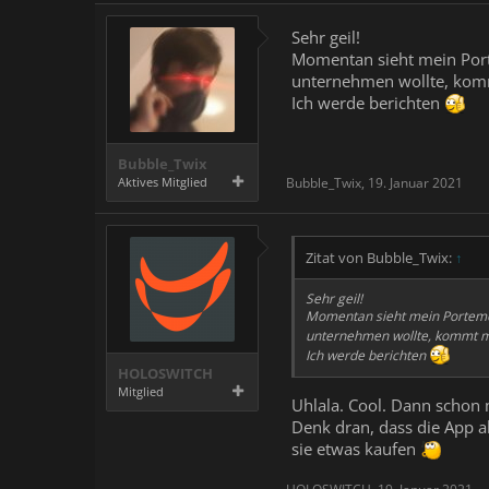
Sehr geil!
Momentan sieht mein Port
unternehmen wollte, kom
Ich werde berichten
Bubble_Twix
Aktives Mitglied
Bubble_Twix
,
19. Januar 2021
Zitat von Bubble_Twix:
↑
Sehr geil!
Momentan sieht mein Portemon
unternehmen wollte, kommt m
Ich werde berichten
HOLOSWITCH
Mitglied
Uhlala. Cool. Dann schon 
Denk dran, dass die App ak
sie etwas kaufen