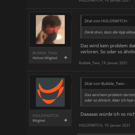
HOLOSWITCH
,
19. Januar 2021
Zitat von HOLOSWITCH:
↑
Denk dran, dass die App aktuel
Das wird kein problem dars
verloren. So oder so ähnli
Bubble_Twix
Aktives Mitglied
Bubble_Twix
,
19. Januar 2021
Zitat von Bubble_Twix:
↑
Das wird kein problem darstell
oder so ähnlich. Aber ich hab 
Daaaaas würde ich so nich
HOLOSWITCH
Mitglied
HOLOSWITCH
,
19. Januar 2021