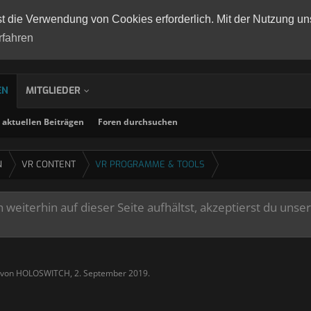
st die Verwendung von Cookies erforderlich. Mit der Nutzung un
rfahren
EN
MITGLIEDER
aktuellen Beiträgen
Foren durchsuchen
N
VR CONTENT
VR PROGRAMME & TOOLS
weiterhin auf dieser Seite aufhältst, akzeptierst du unse
t von
HOLOSWITCH
,
2. September 2019
.