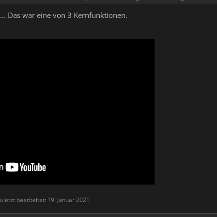
... Das war eine von 3 Kernfunktionen.
uletzt bearbeitet:
19. Januar 2021