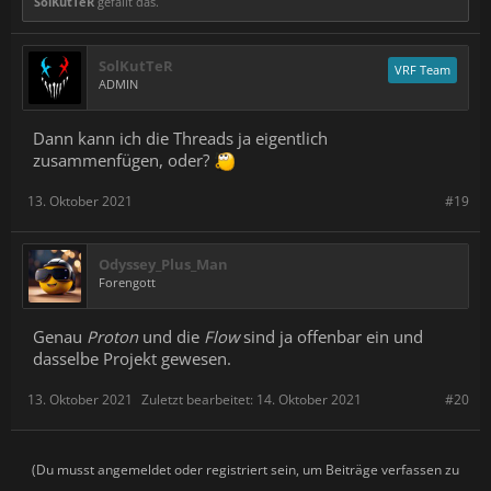
SolKutTeR
gefällt das.
SolKutTeR
VRF Team
ADMIN
Dann kann ich die Threads ja eigentlich
zusammenfügen, oder?
13. Oktober 2021
#19
Odyssey_Plus_Man
Forengott
Genau
Proton
und die
Flow
sind ja offenbar ein und
dasselbe Projekt gewesen.
13. Oktober 2021
Zuletzt bearbeitet:
14. Oktober 2021
#20
(Du musst angemeldet oder registriert sein, um Beiträge verfassen zu