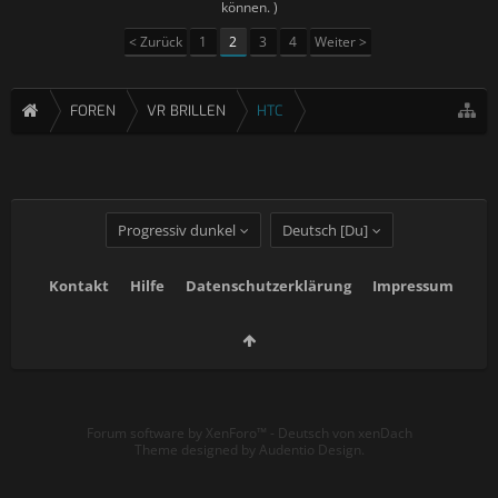
können. )
< Zurück
1
2
3
4
Weiter >
FOREN
VR BRILLEN
HTC
Progressiv dunkel
Deutsch [Du]
Kontakt
Hilfe
Datenschutzerklärung
Impressum
Forum software by XenForo™
-
Deutsch von xenDach
Theme designed by
Audentio Design
.