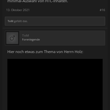
minimal-Auswahl von HTC-Inhalten.
13. Oktober 2021
#16
ToM
gefällt das.
ToM
Forenlegende
Hier noch etwas zum Thema von Herrn Holz: