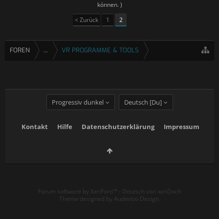
können. )
< Zurück
1
2
FOREN
...
VR PROGRAMME & TOOLS
Progressiv dunkel
Deutsch [Du]
Kontakt
Hilfe
Datenschutzerklärung
Impressum
Forum software by XenForo™
-
Deutsch von xenDach
Theme designed by
Audentio Design
.