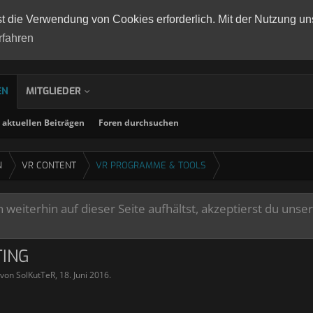
st die Verwendung von Cookies erforderlich. Mit der Nutzung un
rfahren
EN
MITGLIEDER
aktuellen Beiträgen
Foren durchsuchen
N
VR CONTENT
VR PROGRAMME & TOOLS
weiterhin auf dieser Seite aufhältst, akzeptierst du unse
TING
t von
SolKutTeR
,
18. Juni 2016
.