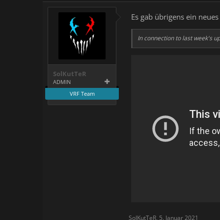
Es gab übrigens ein neues
In connection to last week's u
SolKutTeR
ADMIN
VRF Team
SolKutTeR
,
5. Januar 2021