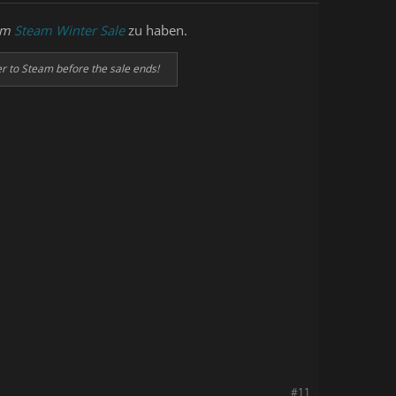
im
Steam Winter Sale
zu haben.
er to Steam before the sale ends!
#11