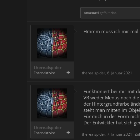
axacuatl
gefällt das.
Hmmm muss ich mir mal ans
therealspider
Forenaktivist
therealspider
,
6. Januar 2021
Funktioniert bei mir mit 
VR weder Menüs noch die 
der Hintergrundfarbe ände
steht man mitten im Objek
Für mich in der Form nich
Der Entwickler hat sich g
therealspider
Forenaktivist
therealspider
,
7. Januar 2021
Zul