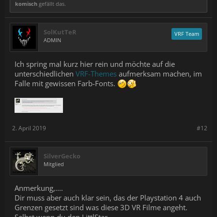
komisch
gefällt das.
SolKutTeR
VRF Team
ADMIN
Ich spring mal kurz hier rein und möchte auf die
unterschiedlichen
VRF-Themes
aufmerksam machen, im
Falle mit gewissen Farb-Fonts.
2. April 2019
#12
SilverGecko
Mitglied
Anmerkung,....
Dir muss aber auch klar sein, das der Playstation 4 auch
Grenzen gesetzt sind was diese 3D VR Filme angeht.
Selbst wenn du den LittlStar