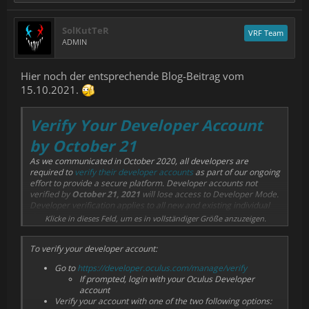
SolKutTeR
VRF Team
ADMIN
Hier noch der entsprechende Blog-Beitrag vom
15.10.2021.
Verify Your Developer Account
by October 21
As we communicated in October 2020, all developers are
required to
verify their developer accounts
as part of our ongoing
effort to provide a secure platform. Developer accounts not
verified by
October 21, 2021
will lose access to Developer Mode.
Developer verification applies to all new and existing individual
developer accounts.
Klicke in dieses Feld, um es in vollständiger Größe anzuzeigen.
To verify your developer account:
Go to
https://developer.oculus.com/manage/verify
If prompted, login with your Oculus Developer
account
Verify your account with one of the two following options: