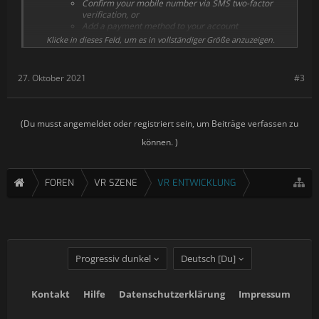
Confirm your mobile number via SMS two-factor
verification, or
Add a payment method to your account
Klicke in dieses Feld, um es in vollständiger Größe anzuzeigen.
More information about Developer Verification can be found in
our
policy
and
FAQ
section.
27. Oktober 2021
#3
(Du musst angemeldet oder registriert sein, um Beiträge verfassen zu
können. )
FOREN
VR SZENE
VR ENTWICKLUNG
Progressiv dunkel
Deutsch [Du]
Kontakt
Hilfe
Datenschutzerklärung
Impressum