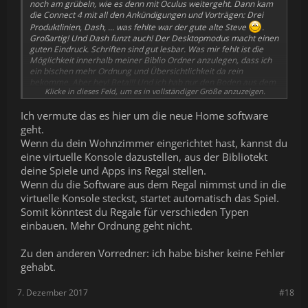
noch am grübeln, wie es denn mit Oculus weitergeht. Dann kam
die Connect 4 mit all den Ankündigungen und Vorträgen: Drei
Produktlinien, Dash, ... was fehlte war der gute alte Steve
.
Großartig! Und Dash funzt auch! Der Desktopmodus macht einen
guten Eindruck. Schriften sind gut lesbar. Was mir fehlt ist die
Möglichkeit innerhalb meiner Biblio Ordner anzulegen, dass ich
ein bischen mehr Ordnung und Übersichtlichkeit da rein
bekomme. Aber hey! Beta!!! Und ich hab nur den Boden aus dem
Klicke in dieses Feld, um es in vollständiger Größe anzuzeigen.
Red Room in Twin Peaks, mir fehlen noch Vorhänge!
Ich vermute das es hier um die neue Home software
geht.
Wenn du dein Wohnzimmer eingerichtet hast, kannst du
eine virtuelle Konsole dazustellen, aus der Bibliotekt
deine Spiele und Apps ins Regal stellen.
Wenn du die Software aus dem Regal nimmst und in die
virtuelle Konsole steckst, startet automatisch das Spiel.
Somit könntest du Regale für verschieden Typen
einbauen. Mehr Ordnung geht nicht.
Zu den anderen Vorredner: ich habe bisher keine Fehler
gehabt.
7. Dezember 2017
#18