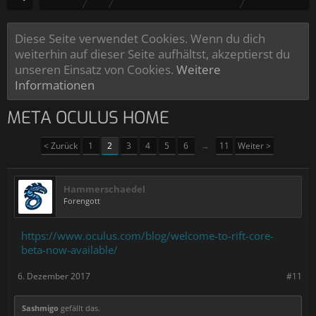
Diese Seite verwendet Cookies. Wenn du dich
weiterhin auf dieser Seite aufhältst, akzeptierst du
unseren Einsatz von Cookies.
Weitere
Informationen
META OCULUS HOME
< Zurück
1
2
3
4
5
6
→
11
Weiter >
Hammerschaedel
Forengott
https://www.oculus.com/blog/welcome-to-rift-core-
beta-now-available/
6. Dezember 2017
#11
Sashmigo
gefällt das.