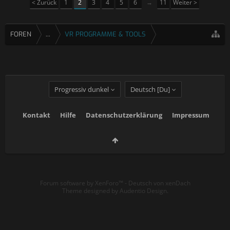
< Zurück
1
2
3
4
5
6
→
11
Weiter >
FOREN
...
VR PROGRAMME & TOOLS
Progressiv dunkel
Deutsch [Du]
Kontakt
Hilfe
Datenschutzerklärung
Impressum
Forum software by XenForo™
-
Deutsch von xenDach
Theme designed by
Audentio Design
.