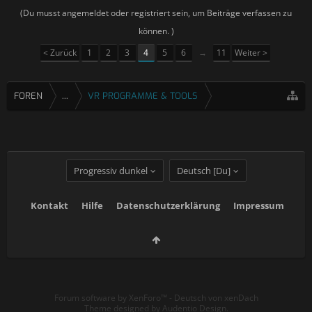
(Du musst angemeldet oder registriert sein, um Beiträge verfassen zu
können. )
< Zurück
1
2
3
4
5
6
→
11
Weiter >
FOREN
...
VR PROGRAMME & TOOLS
Progressiv dunkel
Deutsch [Du]
Kontakt
Hilfe
Datenschutzerklärung
Impressum
Forum software by XenForo™
-
Deutsch von xenDach
Theme designed by
Audentio Design
.