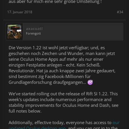
aus aber für mich eine sehr große Umstellung !
17. Januar 2018
#34
axacuatl
Forengott
Die Version 1.22 ist wohl jetzt verfügbar; und, es
geschehen noch Zeichen und Wunder, man kann jetzt
seine Oculus Home Apps auf mehr als nur einer
einzigen Festplatte anlegen - echt. Kein Scheiß.
Revolutionär. Hat ja auch knappe zwei Jahre gedauert,
sind bestimmt zig Facebook-Millionen für
Grundlagenforschung draufgegangen...
We've started rolling out the release of Rift SI 1.22. This
week's updates include numerous performance and
stability improvements for Oculus Home and Dash, see
full notes below.
Additionally, effective today, everyone has access to
our
updated Oculus desktop app
, and you can opt in to the