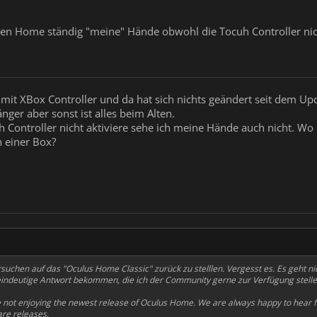
en Home ständig "meine" Hände obwohl die Tocuh Controller nich
le mit XBox Controller und da hat sich nichts geändert seit dem Up
nger aber sonst ist alles beim Alten.
Controller nicht aktiviere sehe ich meine Hände auch nicht. Wo h
n einer Box?
ersuchen auf das "Oculus Home Classic" zurück zu stelllen. Vergesst es. Es geht n
eindeutige Antwort bekommen, die ich der Community gerne zur Verfügung stell
re not enjoying the newest release of Oculus Home. We are always happy to hear 
are releases.