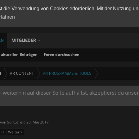
st die Verwendung von Cookies erforderlich. Mit der Nutzung un
rfahren
EN
MITGLIEDER
aktuellen Beiträgen
Foren durchsuchen
N
VR CONTENT
VR PROGRAMME & TOOLS
weiterhin auf dieser Seite aufhältst, akzeptierst du unse
t von
SolKutTeR
,
23. Mai 2017
.
11
Weiter >