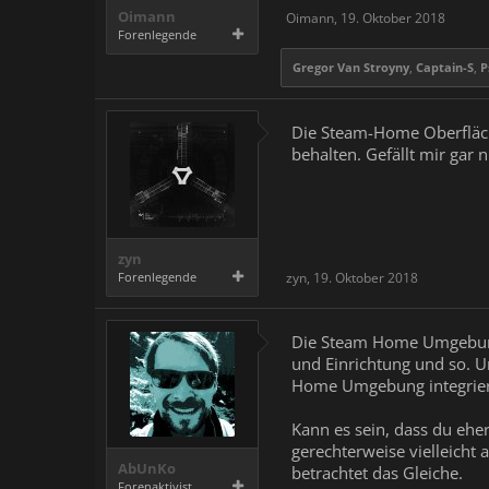
Oimann
Oimann
,
19. Oktober 2018
Forenlegende
Gregor Van Stroyny
,
Captain-S
,
P
Die Steam-Home Oberfläch
behalten. Gefällt mir gar
zyn
Forenlegende
zyn
,
19. Oktober 2018
Die Steam Home Umgebung 
und Einrichtung und so. U
Home Umgebung integriert
Kann es sein, dass du eh
gerechterweise vielleich
AbUnKo
betrachtet das Gleiche.
Forenaktivist