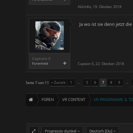
AbUnKo
,
19. Oktober 2018
Ja wo ist sie denn jetzt d
Captain-S
Forenheld
Captain-S
,
22. Oktober 2018
< Zurück
1
←
5
6
7
8
9
→
Seite 7 von 11
FOREN
VR CONTENT
VR PROGRAMME & T
Progressiv dunkel
Deutsch [Du]