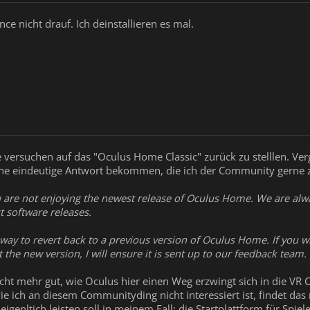
nce nicht drauf. Ich deinstallieren es mal.
de versuchen auf das "Oculus Home Classic" zurück zu stelllen. Ver
ine eindeutige Antwort bekommen, die ich der Community gerne z
ou are not enjoying the newest release of Oculus Home. We are al
t software releases.
 way to revert back to a previous version of Oculus Home. If you w
the new version, I will ensure it is sent up to our feedback team. (.
nicht mehr gut, wie Oculus hier einen Weg erzwingt sich in die V
ie ich an diesem Communityding nicht interessiert ist, findet da
eigenltich leisten soll in meinem Fall: die Startplattform für Sp