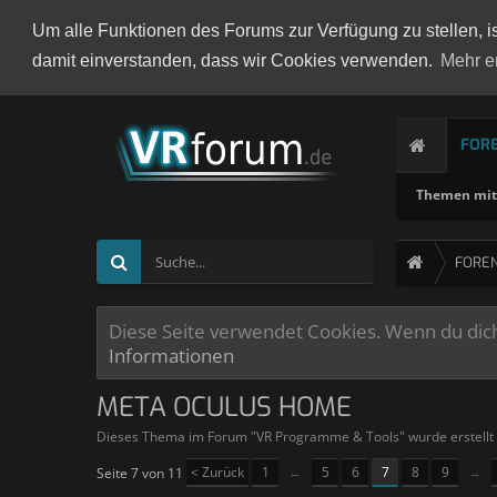
Um alle Funktionen des Forums zur Verfügung zu stellen, i
damit einverstanden, dass wir Cookies verwenden.
Mehr e
FOR
Themen mit 
FORE
Diese Seite verwendet Cookies. Wenn du dich 
Informationen
META OCULUS HOME
Dieses Thema im Forum "
VR Programme & Tools
" wurde erstell
< Zurück
1
←
5
6
7
8
9
→
Seite 7 von 11