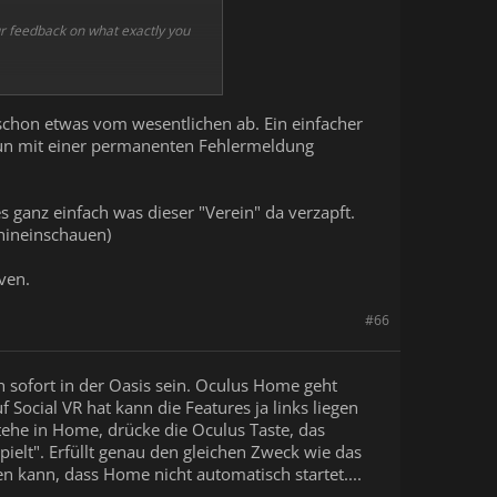
our feedback on what exactly you
ngen. Sicherlich, müssen tut man
rspielt und zu aufwendig für das,
 schon etwas vom wesentlichen ab. Ein einfacher
nun mit einer permanenten Fehlermeldung
s ganz einfach was dieser "Verein" da verzapft.
hineinschauen)
ven.
#66
h sofort in der Oasis sein. Oculus Home geht
Social VR hat kann die Features ja links liegen
 stehe in Home, drücke die Oculus Taste, das
ielt". Erfüllt genau den gleichen Zweck wie das
len kann, dass Home nicht automatisch startet....