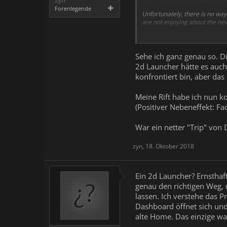
zyn
Forenlegende
Unfortunately, there is no way
are not enjoying about the new v
Mittlerweile finde ich es nich
das nicht, aber wer wie ich an
was es eigenltich leisten soll
Sehe ich ganz genau so. D
2d Launcher hätte es auc
Zudem stört es mich, dass tro
konfrontiert bin, aber das
Meinungen dazu sind willkom
Meine Rift habe ich nun ko
(Positiver Nebeneffekt: F
War ein netter "Trip" von
zyn
,
18. Oktober 2018
Ein 2d Launcher? Ernsthaf
genau den richtigen Weg, 
lassen. Ich verstehe das P
Dashboard öffnet sich und
alte Home. Das einzige was