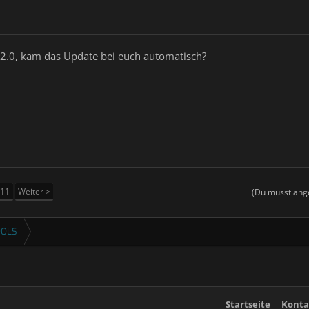
ie 2.0, kam das Update bei euch automatisch?
11
Weiter >
(Du musst ange
OOLS
Startseite
Konta