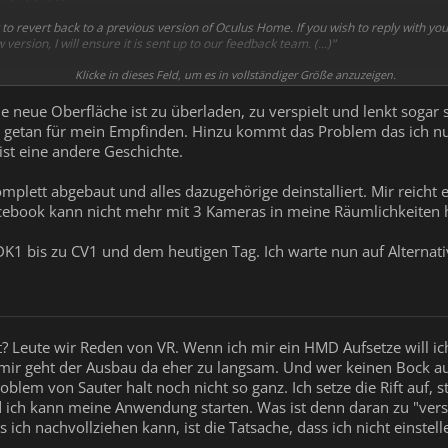
 to revert back to a previous version of Oculus Home. If you wish to reply with y
ersion, I will ensure it is sent up to our feedback team. (...)"
t mehr gut, wie Oculus hier einen Weg erzwingt sich in die VR Community einzubri
Klicke in dieses Feld, um es in vollständiger Größe anzuzeigen.
 diesem Communityding nicht interessiert ist, findet das neue Home einfach zu ve
 in meinem Fall: die Startplattform für Spiele und Anwendungen sein.
ie neue Oberfläche ist zu überladen, zu verspielt und lenkt sogar
h getan für mein Empfinden. Hinzu kommt das Problem das ich 
tz Deaktivierung der OVR Dienste Sensoren und Rift ständig im Standby sind.
 ist eine andere Geschichte.
men.
mplett abgebaut und alles dazugehörige deinstalliert. Mir reicht e
acebook kann nicht mehr mit 3 Kameras in meine Räumlichkeiten 
 DK1 bis zu CV1 und dem heutigen Tag. Ich warte nun auf Alternati
t? Leute wir Reden von VR. Wenn ich mir ein HMD Aufsetze will ic
mir geht der Ausbau da eher zu langsam. Und wer keinen Bock auf 
roblem von Sauter halt noch nicht so ganz. Ich setze die Rift auf,
 ich kann meine Anwendung starten. Was ist denn daran zu "versp
 ich nachvollziehen kann, ist die Tatsache, dass ich nicht einstel