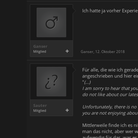
Ich hatte ja vorher Experie
Ganser
Mitglied
Ganser
,
12. Oktober 2018
Für alle, die wie ich gera
angeschrieben und hier e
"
(...)
I am sorry to hear that y
do not like about our lates
Sauter
Unfortunately, there is no
Mitglied
you are not enjoying about 
Mittlerweile finde ich es 
man das nicht, aber wer w
aufwendig für das, was es 