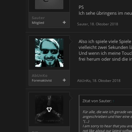
PS
Ich sehe übringens im neu
Sauter
Mitglied
Sauter
,
18. Oktober 2018
Also ich spiele viele Spie
vielleicht zwei Sekunden lä
Und wenn ich meine Touch 
frei herum oder sind die i
AbUnKo
Forenaktivist
AbUnKo
,
18. Oktober 2018
Zitat von Sauter:
↑
Für alle, die wie ich gerade v
angeschrieben und hier eine 
"
(...)
I am sorry to hear that you a
not like about our latest softw