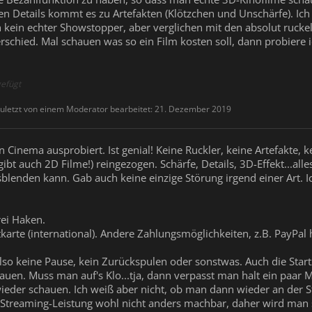
elen Details kommt es zu Artefakten (Klötzchen und Unschärfe). I
uch kein echter Showstopper, aber verglichen mit den absolut ruck
rschied. Mal schauen was so ein Film kosten soll, dann probiere ic
efügt
uletzt von einem Moderator bearbeitet:
21. Dezember 2019
n Cinema ausprobiert. Ist genial! Keine Ruckler, keine Artefakte, ke
gibt auch 2D Filme!) reingezogen. Schärfe, Details, 3D-Effekt...al
sblenden kann. Gab auch keine einzige Störung irgend einer Art. I
rei Haken.
karte (international). Andere Zahlungsmöglichkeiten, z.B. PayPal 
 Also keine Pause, kein Zurückspulen oder sonstwas. Auch die Startz
auen. Muss man auf's Klo...tja, dann verpasst man halt ein paar
wieder schauen. Ich weiß aber nicht, ob man dann wieder an der St
er Streaming-Leistung wohl nicht anders machbar, daher wird man 