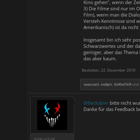
Kino gehen", wenn der Ze
3) Die Filme sind nur im 
Film), wenn man die Dialoge
Versteh-Kenntnisse sind w
Amerikanisch) ist da nicht 
Insgesamt bin ich sehr po
Schwarzwertes und der dami
geringer, aber das Thema 
das aber kaum.
Becksbier
,
22. Dezember 2019
axacuatl
,
nullptr
,
SolKutTeR
und
@Becksbier
bitte nicht wu
Danke für das Feedback b
SolKutTeR