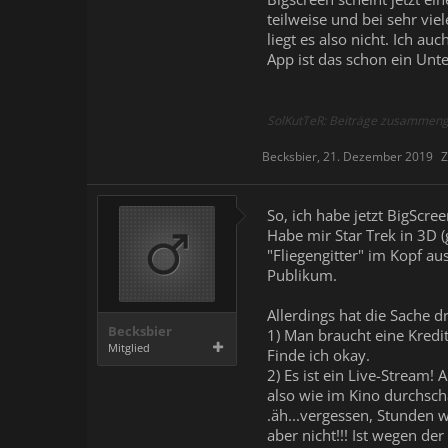
teilweise und bei sehr vi
liegt es also nicht. Ich a
App ist das schon ein Unte
SolKutTeR: Beiträge zusammeng
Becksbier
,
21. Dezember 2019
Z
So, ich habe jetzt BigScree
Habe mir Star Trek in 3D (
"Fliegengitter" im Kopf au
Publikum.
Allerdings hat die Sache d
Becksbier
1) Man braucht eine Kredit
Mitglied
Finde ich okay.
2) Es ist ein Live-Stream!
also wie im Kino durchsch
.äh...vergessen, Stunden 
aber nicht!!! Ist wegen d