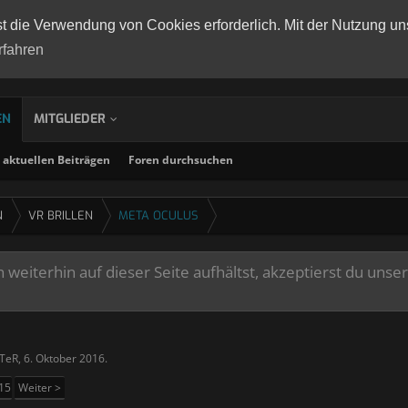
st die Verwendung von Cookies erforderlich. Mit der Nutzung un
rfahren
EN
MITGLIEDER
aktuellen Beiträgen
Foren durchsuchen
N
VR BRILLEN
META OCULUS
weiterhin auf dieser Seite aufhältst, akzeptierst du unse
tTeR
,
6. Oktober 2016
.
15
Weiter >