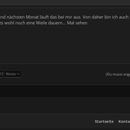
nd nächsten Monat läuft das bei mir aus. Von daher bin ich auch
es wohl noch eine Weile dauern... Mal sehen
15
Weiter >
(Du musst ange
Startseite
Konta