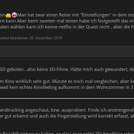
ein
Man hat zwar einen Reiter mit "Einstellungen" in dem m
rn kann.Aber beim zweiten mal testen habe ich festgestellt das m
aten wählen kann.Ich kenne netflix in der Quest nicht , aber die
uletzt bearbeitet:
20. Dezember 2019
n 3D geboten...also keine 3D-Filme. Hätte mich auch gewundert, 
t im Kino wirklich sehr gut. Müsste es noch mal vergleichen, aber 
, weil kein echtes Kinofeeling aufkommt in dem Wohnzimmer in 
andtracking angeschaut, bzw. ausprobiert. Finde ich anstrengend
ar gut erkannt und auch die Fingerstellung wird korrekt erfasst, 
ne Bezahlfunktion zu haben, so dass man echte 3D-Kinofilme schaue