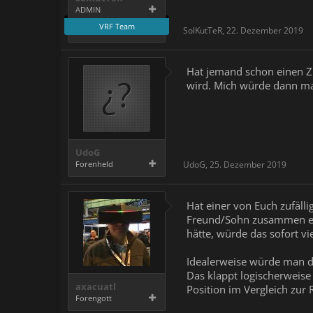
ADMIN
VRF Team
SolKutTeR
,
22. Dezember 2019
Hat jemand schon einen Zu
wird. Mich würde dann mal 
UdoG
Forenheld
UdoG
,
25. Dezember 2019
Hat einer von Euch zufäll
Freund/Sohn zusammen etw
hätte, würde das sofort vie
Idealerweise würde man di
Das klappt logischerweise
axacuatl
Position im Vergleich zur 
Forengott