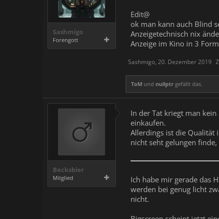
Edit@
ok man kann auch Blind s
Sashmigo
Anzeigetechnisch nix ände
Forengott
Anzeige im Kino in 3 Form
Sashmigo
,
20. Dezember 2019
Z
ToM
und
nullptr
gefällt das.
In der Tat kriegt man kei
einkaufen.
Allerdings ist die Qualitä
nicht seht gelungen finde
Becksbier
Mitglied
Ich habe mir gerade das H
werden bei genug licht zw
nicht.
Bigscreen scheint jetzt ei