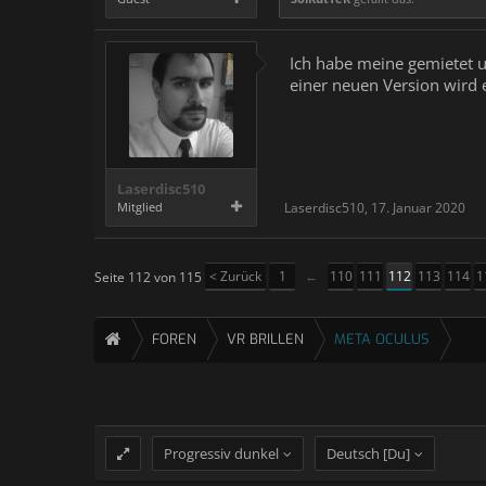
Ich habe meine gemietet u
einer neuen Version wird 
Laserdisc510
Mitglied
Laserdisc510
,
17. Januar 2020
< Zurück
1
←
110
111
112
113
114
1
Seite 112 von 115
FOREN
VR BRILLEN
META OCULUS
Progressiv dunkel
Deutsch [Du]