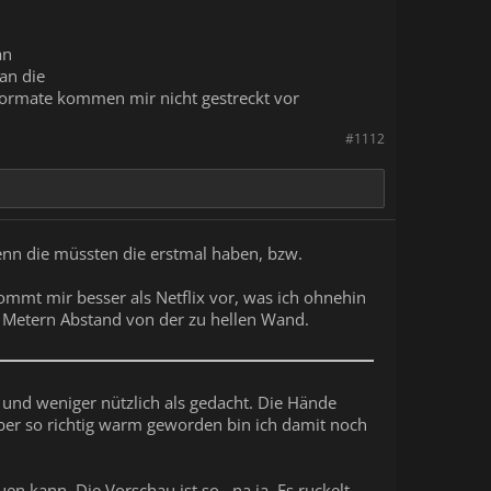
an
an die
 Formate kommen mir nicht gestreckt vor
#1112
denn die müssten die erstmal haben, bzw.
kommt mir besser als Netflix vor, was ich ohnehin
3 Metern Abstand von der zu hellen Wand.
 und weniger nützlich als gedacht. Die Hände
aber so richtig warm geworden bin ich damit noch
n kann. Die Vorschau ist so...na ja. Es ruckelt