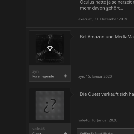
Oculus hatte ja seinerzei
mehr davon gehört...
axacuatl
,
31. Dezember 2019
Bei Amazon und MediaMarkt
zyn
Forenlegende
zyn
,
15. Januar 2020
Die Quest verkauft sich ha
vale46
,
16. Januar 2020
vale46
Guest
SolKutTeR
gefällt das.