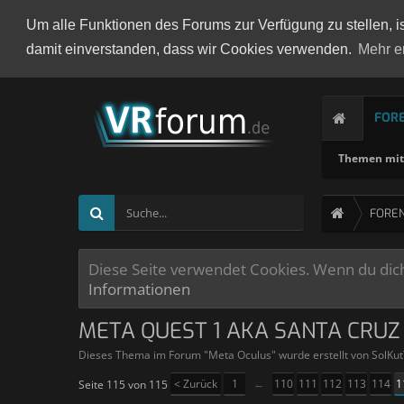
Um alle Funktionen des Forums zur Verfügung zu stellen, i
damit einverstanden, dass wir Cookies verwenden.
Mehr e
FOR
Themen mit 
FORE
Diese Seite verwendet Cookies. Wenn du dich 
Informationen
META QUEST 1 AKA SANTA CRUZ
Dieses Thema im Forum "
Meta Oculus
" wurde erstellt von
SolKu
< Zurück
1
←
110
111
112
113
114
1
Seite 115 von 115