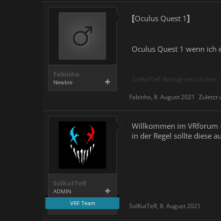
[
]
Oculus Quest 1
Oculus Quest 1 wenn ich es
Fabinho
SolKutTeR: Beitrag verschoben
Newbie
Fabinho
,
8. August 2021
Zuletzt
Willkommen im VRforum
in der Regel sollte diese 
SolKutTeR
ADMIN
VRF Team
SolKutTeR
,
8. August 2021