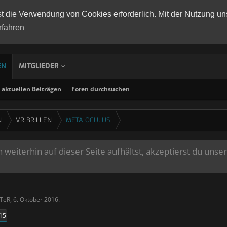
st die Verwendung von Cookies erforderlich. Mit der Nutzung un
rfahren
EN
MITGLIEDER
aktuellen Beiträgen
Foren durchsuchen
N
VR BRILLEN
META OCULUS
weiterhin auf dieser Seite aufhältst, akzeptierst du unse
tTeR
,
6. Oktober 2016
.
15