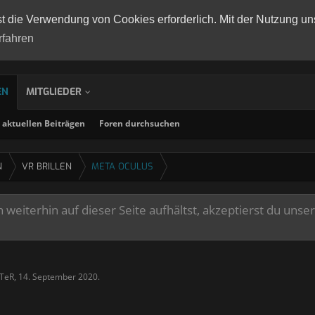
st die Verwendung von Cookies erforderlich. Mit der Nutzung un
rfahren
EN
MITGLIEDER
aktuellen Beiträgen
Foren durchsuchen
N
VR BRILLEN
META OCULUS
weiterhin auf dieser Seite aufhältst, akzeptierst du unse
tTeR
,
14. September 2020
.