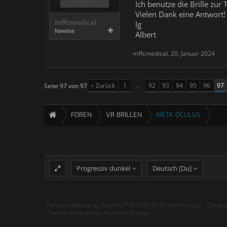
Ich benutze die Brille zu
Vielen Dank eine Antwort!
mffcmedical
lg
Newbie
Albert
mffcmedical
,
20. Januar 2024
< Zurück
1
←
92
93
94
95
96
97
Seite 97 von 97
FOREN
VR BRILLEN
META OCULUS
Progressiv dunkel
Deutsch [Du]
Forum software by XenForo™
©2010-2016 XenForo Ltd.
-
Deuts
Theme designed by
Audentio Design
.