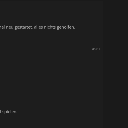
.
al neu gestartet, alles nichts geholfen.
#961
l spielen.