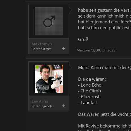
habe seit gestern die Vers
seit dem kann ich mich ni
hat hier jemand eine idee?
hab schon den public test c
Gruß
Maxtom73
Forenaktivist
Maxtom73
,
30. Juli 2023
Moin. Kann man mit der Qu
Die da wären:
- Lone Echo
- The Climb
- Blazerush
Lev Arris
- Landfall
Forenlegende
Das wären jetzt die wichti
Mit Revive bekomme ich di