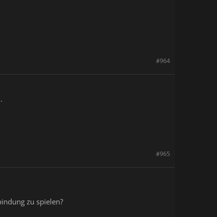
#964
.
#965
bindung zu spielen?