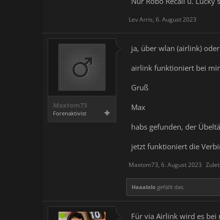
Nur Robo Recall u. Lucky´s
Lev Arris
,
6. August 2023
ja, über wlan (airlink) oder
airlink funktioniert bei m
Gruß
Maxtom73
Max
Forenaktivist
habs gefunden, der Übeltä
jetzt funktioniert die Verb
Maxtom73
,
6. August 2023
Zulet
Haaalolo
gefällt das.
Für via Airlink wird es b