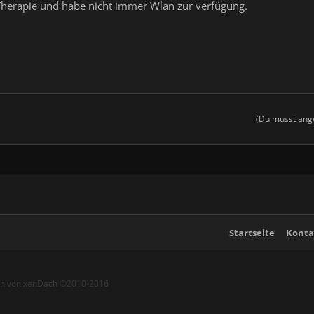
r Therapie und habe nicht immer Wlan zur verfügung.
(Du musst ange
Startseite
Konta
ch von xenDach
©2010-2016