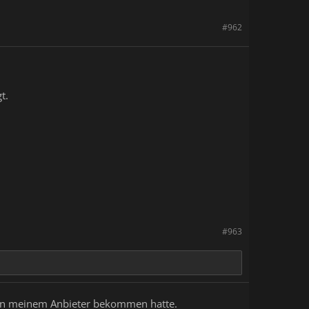
#962
t.
#963
x von meinem Anbieter bekommen hatte.