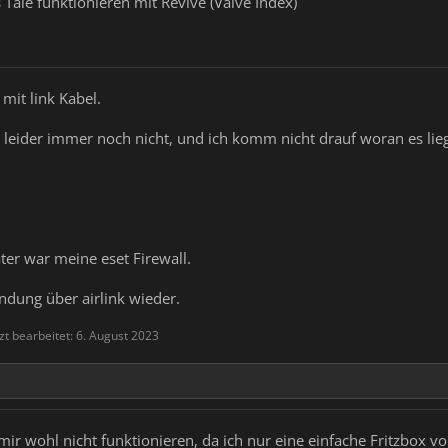
 Tale funktionieren mit Revive (Valve Index)
 mit link Kabel.
ir leider immer noch nicht, und ich komm nicht drauf woran es lieg
ter war meine eset Firewall.
indung über airlink wieder.
zt bearbeitet:
6. August 2023
ei mir wohl nicht funktionieren, da ich nur eine einfache Fritzbo