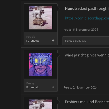
Hand
tracked pasthrough 
https://cdn.discordapp
roads
,
6. November 2024
roads
Forengott
Fersy
gefällt das.
wäre ja richtig nice wenn 
Fersy
Forenheld
Fersy
,
6. November 2024
Probiers mal und Berichte 