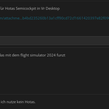
für Hotas Semicockpit in Vr Desktop
.com/attachme...b4bd235260b13a1cff90cd72cf1661420397e82f0
das mit dem flight simulator 2024 funzt
ich nutze kein Hotas.