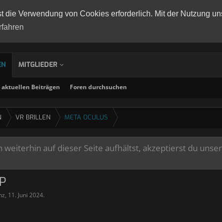
st die Verwendung von Cookies erforderlich. Mit der Nutzung un
rfahren
EN
MITGLIEDER
aktuellen Beiträgen
Foren durchsuchen
N
VR BRILLEN
META OCULUS
weiterhin auf dieser Seite aufhältst, akzeptierst du unse
P
nz
,
11. Juni 2024
.