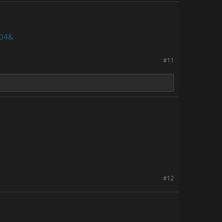
904&
#11
#12