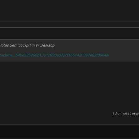
Hotas Semicockpit in Vr Desktop
/attachme...b4bd235260b13a1cff90cd72cf1661420397e82f0904&
(Du musst ange