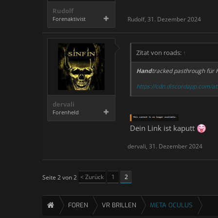
Rudolf
Forenaktivist
Rudolf
,
31. Dezember 2024
Zitat von roads:
↑
Hand
tracked pasthrough für 
https://cdn.discordapp.com
dervali
Forenheld
Dein Link ist kaputt
dervali
,
31. Dezember 2024
< Zurück
1
2
Seite 2 von 2
FOREN
VR BRILLEN
META OCULUS