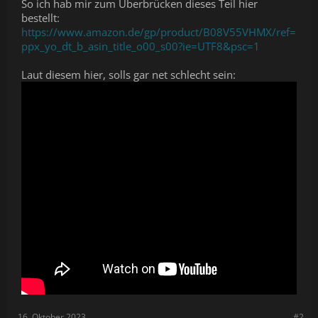
So ich hab mir zum Überbrücken dieses Teil hier
bestellt:
https://www.amazon.de/gp/product/B08V55VHMX/ref=
ppx_yo_dt_b_asin_title_o00_s00?ie=UTF8&psc=1
Laut diesem hier, solls gar net schlecht sein:
16. Oktober 2023
#2