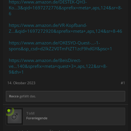
https://www.amazon.de/DESTEK-QH3-
Ko...3&qid=1697272776&sprefix=meta+,aps,124&sr=8-
6
https://www.amazon.de/VR-Kopfband-
Z...&qid=1697272920&sprefix=meta+,aps,124&sr=8-46
https://www.amazon.de/OKESYO-Quest-...-1-
spons&sp_csd=d2lkZ2V0TmFtZT1zcF9hdGY&psc=1
https://www.amazon.de/BeisDirect-
ve...140&sprefix=meta+quest+3+,aps,122&sr=8-
9&th=1
14. Oktober 2023
#1
Rocco
gefällt das.
ToM
Forenlegende