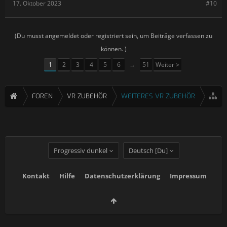
17. Oktober 2023
#10
(Du musst angemeldet oder registriert sein, um Beiträge verfassen zu
können. )
1
2
3
4
5
6
→
51
Weiter >
FOREN
VR ZUBEHÖR
WEITERES VR ZUBEHÖR
Progressiv dunkel
Deutsch [Du]
Kontakt
Hilfe
Datenschutzerklärung
Impressum