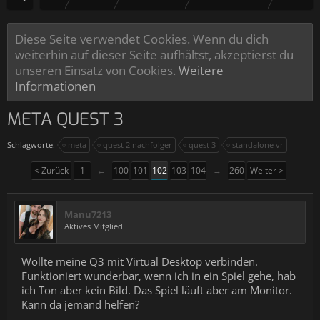
Diese Seite verwendet Cookies. Wenn du dich
weiterhin auf dieser Seite aufhältst, akzeptierst du
unseren Einsatz von Cookies.
Weitere
Informationen
META QUEST 3
Schlagworte:
meta
quest 2 nachfolger
quest 3
standalone vr
< Zurück
1
←
100
101
102
103
104
→
260
Weiter >
Manu7213
Aktives Mitglied
Wollte meine Q3 mit Virtual Desktop verbinden.
Funktioniert wunderbar, wenn ich in ein Spiel gehe, hab
ich Ton aber kein Bild. Das Spiel läuft aber am Monitor.
Kann da jemand helfen?