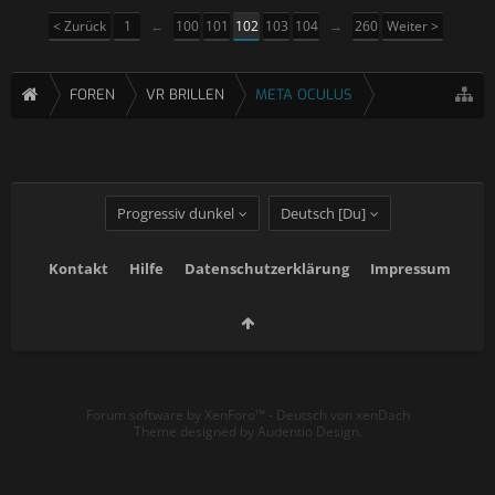
< Zurück
1
←
100
101
102
103
104
→
260
Weiter >
FOREN
VR BRILLEN
META OCULUS
Progressiv dunkel
Deutsch [Du]
Kontakt
Hilfe
Datenschutzerklärung
Impressum
Forum software by XenForo™
-
Deutsch von xenDach
Theme designed by
Audentio Design
.