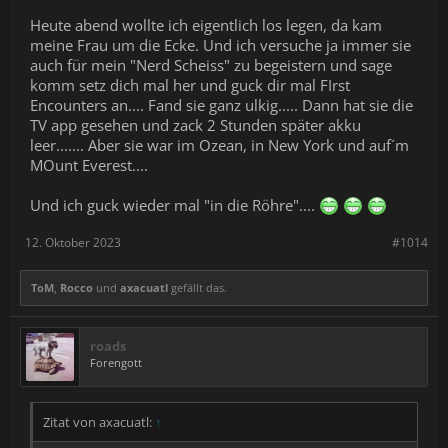
Heute abend wollte ich eigentlich los legen, da kam
meine Frau um die Ecke. Und ich versuche ja immer sie
auch für mein "Nerd Scheiss" zu begeistern und sage
komm setz dich mal her und guck dir mal FIrst
Encounters an.... Fand sie ganz ulkig..... Dann hat sie die
TV app gesehen und zack 2 Stunden später akku
leer....... Aber sie war im Ozean, in New York und auf´m
MOunt Everest....
Und ich guck wieder mal "in die Röhre"....
12. Oktober 2023
#1014
ToM
,
Rocco
und
axacuatl
gefällt das.
roads
Forengott
Zitat von axacuatl:
↑