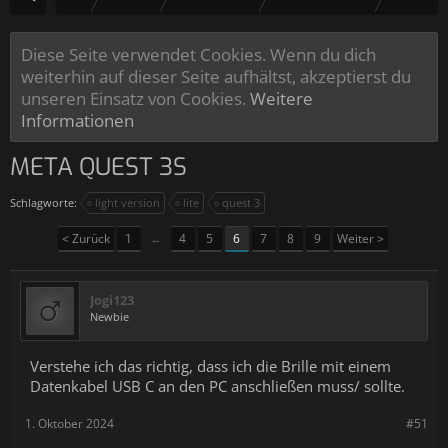
Diese Seite verwendet Cookies. Wenn du dich
weiterhin auf dieser Seite aufhältst, akzeptierst du
unseren Einsatz von Cookies.
Weitere
Informationen
META QUEST 3S
Schlagworte:
light version
lite
quest 3
< Zurück
1
←
4
5
6
7
8
9
Weiter >
Jogi123
Newbie
Verstehe ich das richtig, dass ich die Brille mit einem
Datenkabel USB C an den PC anschließen muss/ sollte.
1. Oktober 2024
#51