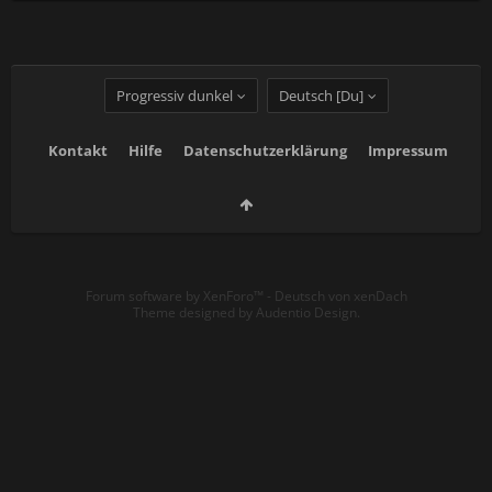
Progressiv dunkel
Deutsch [Du]
Kontakt
Hilfe
Datenschutzerklärung
Impressum
Forum software by XenForo™
-
Deutsch von xenDach
Theme designed by
Audentio Design
.