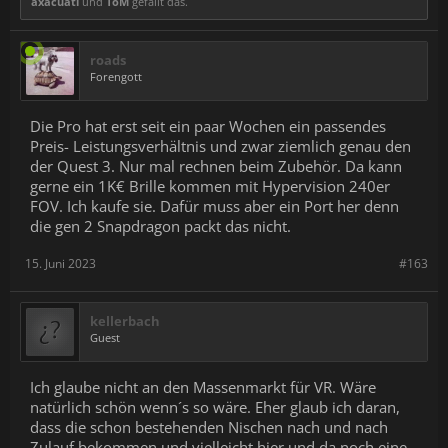
axacuatl
und
ToM
gefällt das.
roads
Forengott
Die Pro hat erst seit ein paar Wochen ein passendes
Preis- Leistungsverhältnis und zwar ziemlich genau den
der Quest 3. Nur mal rechnen beim Zubehör. Da kann
gerne ein 1K€ Brille kommen mit Hypervision 240er
FOV. Ich kaufe sie. Dafür muss aber ein Port her denn
die gen 2 Snapdragon packt das nicht.
15. Juni 2023
#163
kellerbach
Guest
Ich glaube nicht an den Massenmarkt für VR. Wäre
natürlich schön wenn´s so wäre. Eher glaub ich daran,
dass die schon bestehenden Nischen nach und nach
Zulauf bekommen und vielleicht hier und da noch eine