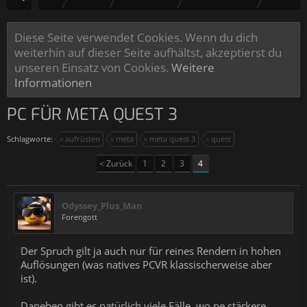
Diese Seite verwendet Cookies. Wenn du dich
weiterhin auf dieser Seite aufhältst, akzeptierst du
unseren Einsatz von Cookies.
Weitere
Informationen
PC FÜR META QUEST 3
Schlagworte:
aufrüsten
meta
meta quest 3
quest
< Zurück
1
2
3
4
Odyssey_Plus_Man
Forengott
Der Spruch gilt ja auch nur für reines Rendern in hohen
Auflösungen (was natives PCVR klassischerweise aber
ist).
Daneben gibt es natürlich viele Fälle, wo ne stärkere