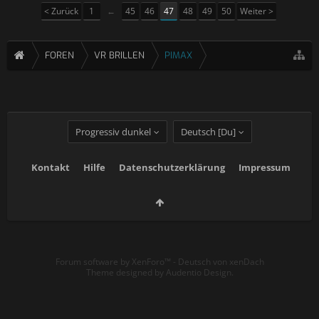
< Zurück
1
←
45
46
47
48
49
50
Weiter >
FOREN
VR BRILLEN
PIMAX
Progressiv dunkel
Deutsch [Du]
Kontakt
Hilfe
Datenschutzerklärung
Impressum
Forum software by XenForo™
-
Deutsch von xenDach
Theme designed by
Audentio Design
.