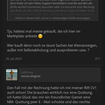
Jetzt hatte ich den Meta Support kontaktiert und die würden die
Brille wirklich kostenlos tauschen aber ich brauche eine Rechung
der Brille (ist die 128 GB Version) und diese habe ich leider nicht
und der Verkäufer auch nicht... war wohl angeblich ein Geschenk.
Klicke in dieses Feld, um es in vollständiger Größe anzuzeigen.
Bastian
Tja, hättest mal meine gekauft, die ich hier im
Marktplatz anbiete
Wer kauft denn noch so teure Sachen bei Kleinanzeigen,
außer mit Selbstabholung und ausprobieren usw. ?
26. Juli 2024
#11
LdG-Leo
Aktives Mitglied
Den Fall mit der Rechnung hatte ich mit meiner Rift CV1
auch schon! Die brauchen wirklich nur eine Quittung,
ich hatte Glück das mir ein freundlicher Gamer eine
MM- Quittung peer E - Mail schickte und das reichte