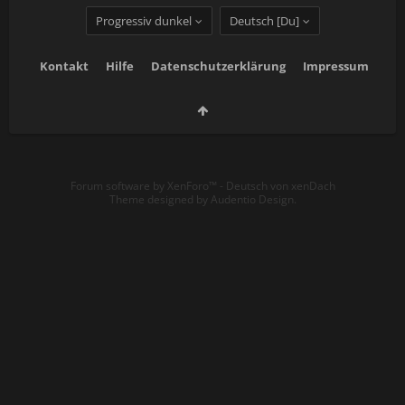
Progressiv dunkel
Deutsch [Du]
Kontakt
Hilfe
Datenschutzerklärung
Impressum
Forum software by XenForo™
-
Deutsch von xenDach
Theme designed by
Audentio Design
.