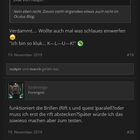
Nein eben nicht. Davon steht nirgendwo etwas auch nicht im
Oculus Blog.
Verdammt.... Wollte auch mal was schlaues einwerfen
"ich bin so kluk... K---L---U---K!"
19. November 2019
#19
nullptr
und
march
gefällt das.
Sashmigo
Forengott
funktioniert die Brillen (Rift s und quest )paralell?oder
muss ich erst die rift abstecken?Später würde ich das
sowieso machen aber zum testen.
19. November 2019
#20