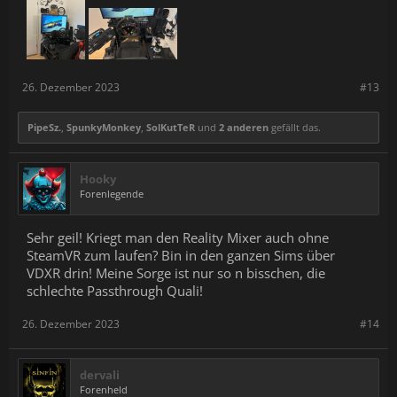
26. Dezember 2023
#13
PipeSz.
,
SpunkyMonkey
,
SolKutTeR
und
2 anderen
gefällt das.
Hooky
Forenlegende
Sehr geil! Kriegt man den Reality Mixer auch ohne
SteamVR zum laufen? Bin in den ganzen Sims über
VDXR drin! Meine Sorge ist nur so n bisschen, die
schlechte Passthrough Quali!
26. Dezember 2023
#14
dervali
Forenheld