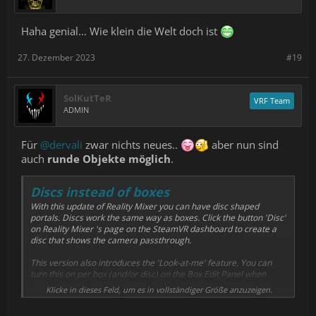
Haha genial... Wie klein die Welt doch ist
27. Dezember 2023
#19
SolKutTeR
VRF Team
ADMIN
Für
@dervali
zwar nichts neues..
aber nun sind
auch
runde Objekte möglich
.
Discs instead of boxes
With this update of Reality Mixer you can have disc shaped
portals. Discs work the same way as boxes. Click the button 'Disc'
on Reality Mixer 's page on the SteamVR dashboard to create a
disc that shows the camera passthrough.
This version also introduces the 'Look-at-me' feature. You can
turn this on per box (and/or disc) on the Box Edit Panel when
editing the boxes/discs. When enabled, this feature keeps the
Klicke in dieses Feld, um es in vollständiger Größe anzuzeigen.
front side of a box or disc pointed towards you.