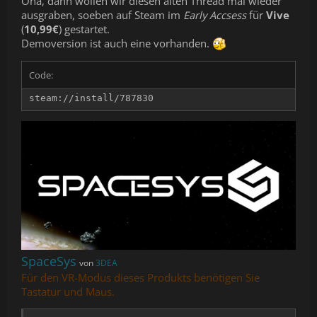
Oha, dann wollen wir diesen alten Thread mal wieder
ausgraben, soeben auf Steam im
Early Accsess
für
Vive
(
10,99€
) gestartet.
Demoversion ist auch eine vorhanden.
Code:
steam://install/787830
SpaceSys
von
3DEA
Für den VR-Modus dieses Produkts benötigen Sie
Tastatur und Maus.