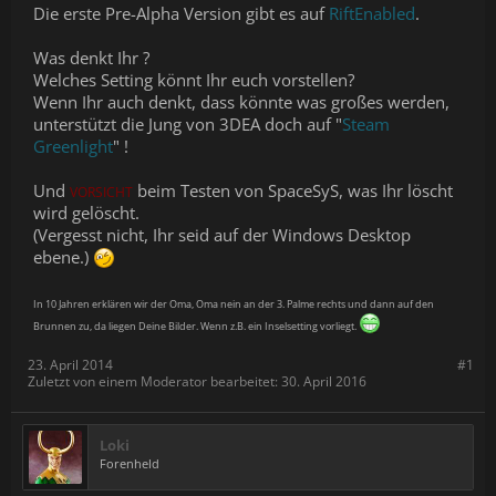
Die erste Pre-Alpha Version gibt es auf
RiftEnabled
.
Was denkt Ihr ?
Welches Setting könnt Ihr euch vorstellen?
Wenn Ihr auch denkt, dass könnte was großes werden,
unterstützt die Jung von 3DEA doch auf "
Steam
Greenlight
" !
Und
beim Testen von SpaceSyS, was Ihr löscht
VORSICHT
wird gelöscht.
(Vergesst nicht, Ihr seid auf der Windows Desktop
ebene.)
In 10 Jahren erklären wir der Oma, Oma nein an der 3. Palme rechts und dann auf den
Brunnen zu, da liegen Deine Bilder. Wenn z.B. ein Inselsetting vorliegt.
23. April 2014
#1
Zuletzt von einem Moderator bearbeitet:
30. April 2016
Loki
Forenheld