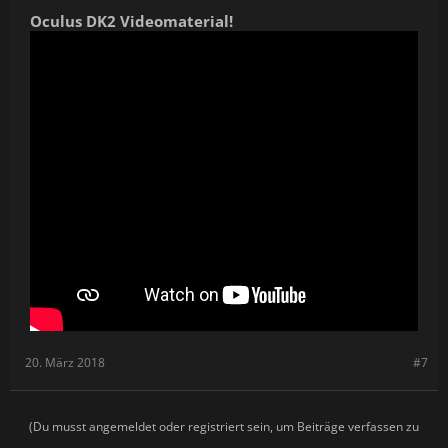
drag, rotate and position windows/icons/menus/folders
within the environment
Oculus DK2 Videomaterial!
20. März 2018
#7
(Du musst angemeldet oder registriert sein, um Beiträge verfassen zu