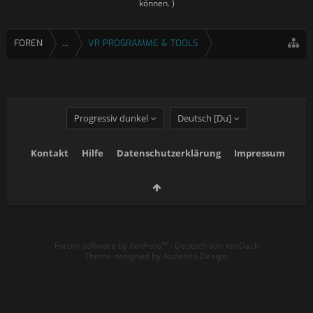
können. )
FOREN
...
VR PROGRAMME & TOOLS
Progressiv dunkel
Deutsch [Du]
Kontakt
Hilfe
Datenschutzerklärung
Impressum
Forum software by XenForo™
-
Deutsch von xenDach
Theme designed by
Audentio Design
.