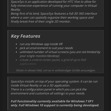
SpaceSys is an application developed for HTC Vive to allow for
fully immersive experience of running your computer in Virtual
Reality.
Being first of its kind, SpaceSys features a full 3D 360 interface
where a user can spatially organize their working space and
finally break free of their single 2D monitor.
Key Features
run any Windows app inside VR
pick an environment to suit your needs
unlimited number of virtual screens (you are not limited by
your single monitor/desktop)
create a control center panel, a grid of up to 9x9
applications
environment is NOT a wallpaper/360 photo, its a fully
Klicke in dieses Feld, um es in vollständiger Größe anzuzeigen.
functional real 3D space
spatially organize your working space around the entire 3D
environment
SpaceSys installs on top of your operating system. It can be run
use clean, nondisruptive environments or graphically
inside Virtual Reality or as a 3D application.
intensive for more details and possibilities
There is a configuration panel in which you can pick the
pick from where you've left off - system remembers
environment and customize all settings to your needs.
exactly where you've pinpointed items in 3D space and
what applications / documents you used
Full functionality currently available for Windows 7 SP1
no need to take off the HMD - compute with your files,
only. Full Windows 10 support is currently being developed.
shortcuts, and folders, open documents or applications