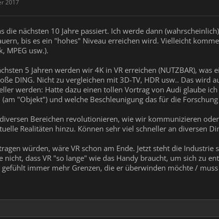
er 2017
was die nächsten 10 Jahre passiert. Ich werde dann (wahrscheinlic
auern, bis es ein "hohes" Niveau erreichen wird. Vielleicht komm
k, MPEG usw.).
chsten 5 Jahren werden wir 4K in VR erreichen (NUTZBAR), was ei
oße DING. Nicht zu vergleichen mit 3D-TV, HDR usw.. Das wird auch n
ller werden: Hatte dazu einen tollen Vortrag von Audi glaube ich
(am "Objekt") und welche Beschleunigung das für die Forschung b
 diversen Bereichen revolutionieren, wie wir kommunizieren ode
rtuelle Realitäten hinzu. Können sehr viel schneller an diversen Di
tragen würden, wäre VR schon am Ende. Jetzt steht die Industrie s
e nicht, dass VR "so lange" wie das Handy braucht, um sich zu ent
gefühlt immer mehr Grenzen, die er überwinden möchte / muss -