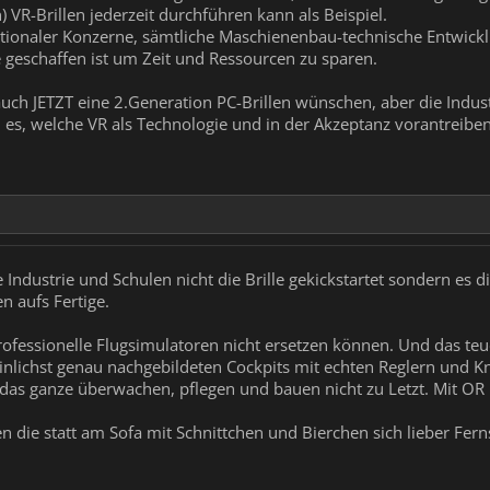
) VR-Brillen jederzeit durchführen kann als Beispiel.
mes, habt viel Spaß dabei, erfreut euch an Märchen-Technologie, genießt die Exklus
ionaler Konzerne, sämtliche Maschienenbau-technische Entwicklun
o um die 20 Jahre (optimistisch gesehen).
e geschaffen ist um Zeit und Ressourcen zu sparen.
uch JETZT eine 2.Generation PC-Brillen wünschen, aber die Industr
es, welche VR als Technologie und in der Akzeptanz vorantreiben
Industrie und Schulen nicht die Brille gekickstartet sondern es d
 aufs Fertige.
rofessionelle Flugsimulatoren nicht ersetzen können. Und das teu
lichst genau nachgebildeten Cockpits mit echten Reglern und Kn
 das ganze überwachen, pflegen und bauen nicht zu Letzt. Mit OR
hen die statt am Sofa mit Schnittchen und Bierchen sich lieber Fe