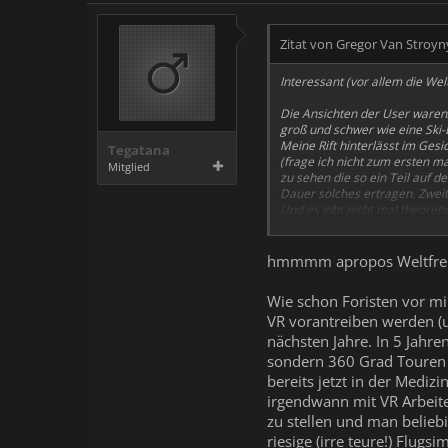
Zitat von Gregor Van Stroyn
Interessant (vor allem die We
Die Ansichten der User waren/s
groß und schwer wie eine Ski-B
Meine Rift hinterlässt im Ges
Tegatana
(frage ich nicht zum ersten m
Mitglied
zu sehen die so ein Teil auf 
Dauer solches ertragen. Zweite
Und es gibt nicht mal theoreti
versorgen sollen, wo die Holo
Wo ist der echte Bedarf nach 
hmmmm apropos Weltfr
Schule, Bildung wird hier (ers
Rechner dazu) und dann lösen 
Wie schon Foristen vor mi
virtuelle Ermordung Caesars a
VR vorantreiben werden (u
drauf haben dafür aber null A
"nichts, ich war zu sehr dami
nächsten Jahre. In 5 Jahr
einheitliches Programm.
sondern 360 Grad Touren 
bereits jetzt in der Mediz
Ein ding der Unmöglichkeit...
irgendwann mit VR Arbeiten
Und wer soll VR am Leben halt
zu stellen und man belieb
waren Unis und Industrie als es
riesige (irre teure!) Flu