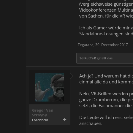
(vergleichsweise günstigen
Leute, kauft und spielt die Ga
Videokonferenzen Multinat
Revolution, die braucht noch s
von Sachen, für die VR wi
Ich als Gamer würde mir a
Standalone-Lösungen sind 
Tegatana
,
30. Dezember 2017
SolKutTeR
gefällt das.
Ach ja? Und warum hat die 
einmal alle da und kommen
Nein, VR-Brillen werden p
ganze Drumherum, die pein
setzt, die Fachmänner die
Gregor Van
Stroyny
Die Leute will ich erst se
Forenheld
anschauen.