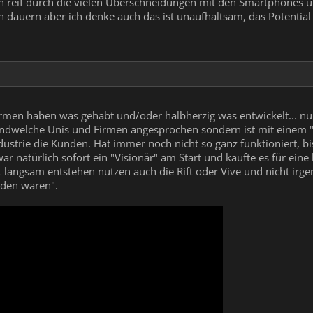
fach reif durch die vielen Überschneidungen mit den Smartphones
h dauern aber ich denke auch das ist unaufhaltsam, das Potential i
men haben was gehabt und/oder halbherzig was entwickelt... nur 
gendwelche Unis und Firmen angesprochen sondern ist mit ein
strie die Kunden. Hat immer noch nicht so ganz funktioniert, bis
r natürlich sofort ein "Visionär" am Start und kaufte es für ei
zt langsam entstehen nutzen auch die Rift oder Vive und nicht ir
den waren".