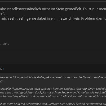
be ist selbstverständlich nicht im Stein gemeißelt. Es ist nur mei
en).
mich sehr, sehr gerne dabei irren... hätte ich kein Problem damit
er 2017
y:
↑
strie und Schulen nicht die Brille gekickstartet sondern es die Gamer bezahlen m
ge.
ssionelle Flugsimulatoren nicht ersetzen können. Und das teuerste daran sind ni
st genau nachgebildeten Cockpits mit echten Reglern und Knöpfen, die Hydraulik
 überwachen, pflegen und bauen nicht zu Letzt. Mit OR kommt man da nicht sehr 
die statt am Sofa mit Schnittchen und Bierchen sich lieber Fernseh-Nachrichten au