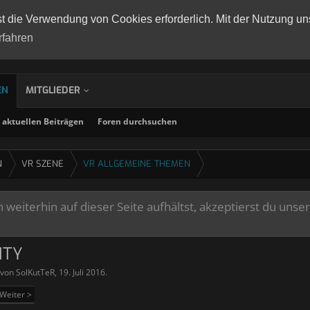
st die Verwendung von Cookies erforderlich. Mit der Nutzung un
rfahren
EN
MITGLIEDER
aktuellen Beiträgen
Foren durchsuchen
N
VR SZENE
VR ALLGEMEINE THEMEN
weiterhin auf dieser Seite aufhältst, akzeptierst du unse
ITY
t von
SolKutTeR
,
19. Juli 2016
.
Weiter >