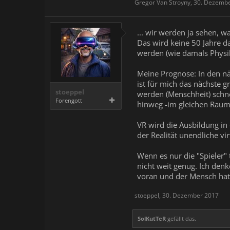
Gregor Van Stroyny
,
30. Dezemb
... wir werden ja sehen, 
Das wird keine 50 Jahre d
werden (wie damals Physi
Meine Prognose: In den nä
ist für mich das nächste gr
stoeppel
werden (Menschheit) schne
Forengott
hinweg -im gleichen Raum 
VR wird die Ausbildung in
der Realität unendliche vi
Wenn es nur die "Spieler" 
nicht weit genug. Ich denk
voran und der Mensch hat 
stoeppel
,
30. Dezember 2017
SolKutTeR
gefällt das.