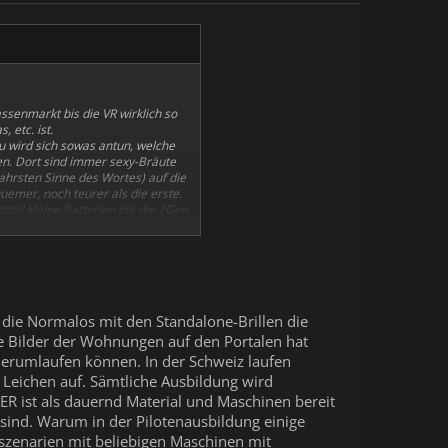
assenmarkt bis die VR wirklich so
 etc. ist.
u wird sich sowas antun, welche
en. Dort sind immer sexy-Bräute
ahrsten Sinne des Wortes) auf die
uemer, noch teurer als die erste.
otal kleine Batterien die die 2Gen
ren Rahmen mehr brauchen?
 Monopoly-VR"?
e Brille (und den passenden
n schauen sich die Schüller
r ein wenig VR-Programmierung
n die Normalos mit den Standalone-Brillen die
lernt Hansi?" und Hansi antwortet
ie Schulen brauchen doch
ne Bilder der Wohnungen auf den Portalen hat
erumlaufen können. In der Schweiz laufen
r Leichen auf. Sämtliche Ausbildung wird
GER ist als dauernd Material und Maschinen bereit
 die Entwicklung bezahlt, wo
 sind. Warum in der Pilotenausbildung einige
gszenarien mit beliebigen Maschinen mit