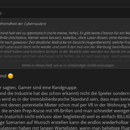
y:
↑
ltfremdheit der Cybernauten)
ind halt viel zu optimistisch (nicht meine, hehe). Es gibt keine Chance für ein M
rille (höchstens, kleiner wäre besser), kabellos, ohne Laser-Boxen, ohne Kameras,
icht nach gewisser Zeit deutliche Abdrücke im Gesicht (Augenbereich), welche Fra
al)? Lasst euch doch nicht wieder und zum X-ten mal von der Werbung beeinfluss
dem Kopf haben und trotzdem lächeln, in der Realität aber werden nur Nerds (im w
 Generation wird hier überhaupt nicht helfen, sie ist noch sperriger, noch unbeq
sch Lösungen dafür... was denn? Wo sind die ultraleichte, superausdauernde und t
-Linsen (so was gibt es doch gar nicht, nicht mal ne Idee für) die keinen schwe
Klicke in dieses Feld, um es in vollständiger Größe anzuzeigen.
"jeder hockt mit seiner Brille im Zimmer, die Familie macht ein Spiele-Abend mit
emd
t mal) auch nicht helfen. Wie soll das aussehen? 20-30 Schüller kriegen jeder ein
sie Mathe-Aufgaben auf einer virtuellen Tafel? Geschichte? Statt Daten zu pauke
r sagten, Gamer sind eine Randgruppe.
n? (15. März 44 v. Chr.- nebenbei) Total unkorrekt weil die Programmierer zwa
nd die Industrie hat das schon erkannt) nicht die Spieler sonder
hnung von der Geschichte. Geografie? Wo dann der Lehrer fragt: "was hast du ge
t beschäftigt meine virtuellen Hände anzuglotzen"? Und dies dann bundesweit, d
en wird es in der Immobilienbranche Standard sein, dass man kei
mit denen potentielle Mieter schon mal per VR in der Wohnung h
in die ersten Prep-Kurse mit VR-Brillen und man schneidet wenige
 (natürlich nicht exklusiv aber begleitend) weil es einfach BILLI
en wenn nicht die Gamer oder eher ein kleiner Teil davon? Die haben doch schon
ige Szenarien auf Wunsch erstellen kann die endlos wiederholbar
 hieß "wir wollen ne VR-Brille kickstarten"?
gsimulatoren haben mit langen Wartelisten, wenn man beliebige Flu