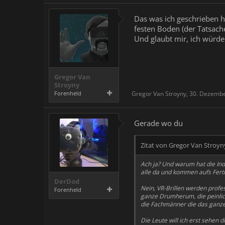
Das was ich geschrieben ha
festen Boden (der Tatsach
Und glaubt mir, ich würde 
Gregor Van
Stroyny
Forenheld
Gregor Van Stroyny
,
30. Dezemb
Gerade wo du
Zitat von Gregor Van Stroyn
Ach ja? Und warum hat die Indu
alle da und kommen aufs Ferti
DerDod
Nein, VR-Brillen werden profe
Forenheld
ganze Drumherum, die peinlich
die Fachmänner die das ganze
Die Leute will ich erst sehen 