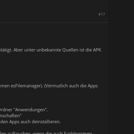
#17
stätigt. Aber unter unbekannte Quellen ist die APK
Namen esFilemanager). (Vermutlich auch die Apps
n Ordner "Anwendungen".
enschaften"
den Apps auch deinstallieren.
len auftauchen, wenn die auch funktionieren.