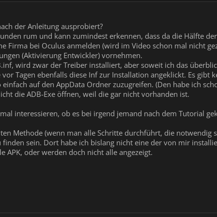
nach der Anleitung ausprobiert?
tunden rum und kann zumindest erkennen, dass da die Hälfte der e
ine Firma bei Oculus anmelden (wird im Video schon mal nicht g
ungen (Aktivierung Entwickler) vornehmen.
.inf, wird zwar der Treiber installiert, aber soweit ich das über
 vor Tagen ebenfalls diese Inf zur Installation angeklickt. Es gibt
o einfach auf den AppData Ordner zuzugreifen. (Den habe ich sc
ht die ADB-Exe öffnen, weil die gar nicht vorhanden ist.
mal interessieren, ob es bei irgend jemand nach dem Tutorial gek
n Methode (wenn man alle Schritte durchführt, die notwendig sind
inden sein. Dort habe ich bislang nicht eine der von mir install
lle APK, oder werden doch nicht alle angezeigt.