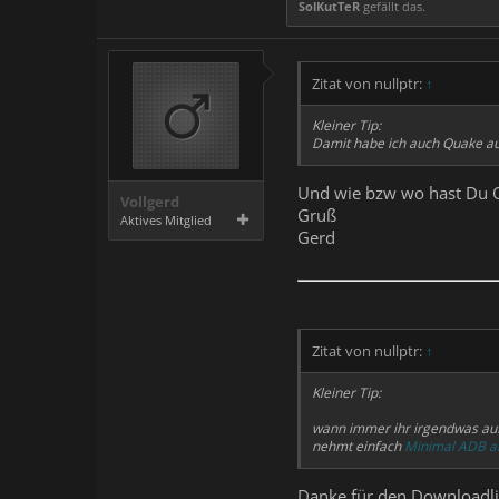
SolKutTeR
gefällt das.
Zitat von nullptr:
↑
Kleiner Tip:
Damit habe ich auch Quake au
Und wie bzw wo hast Du Q
Vollgerd
Gruß
Aktives Mitglied
Gerd
Zitat von nullptr:
↑
Kleiner Tip:
wann immer ihr irgendwas auf
nehmt einfach
Minimal ADB a
Danke für den Downloadli