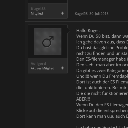
Kugel58
Mitglied
Kugel58
,
30. Juli 2018
Hallo Kugel.
Wenn Du 58 bist, dann wart
Ich gehe davon aus, dass D
Du hast das gleiche Proble
nicht zu finden und unistal
Den ES-filemanager habe i
Vollgerd
Den sieht man aber im oc
Aktives Mitglied
Da gibt es zwei Kategorien
Und!!!! wenn Du Fremdapks
Dort ist auch der ES File
die funktionieren. Bei mir 
Die die nicht funktionier
ABER!!!
Wenn Du den ES filemager 
Klicke auf die entspreche
Dort kann man u.a. auch D
Ich habe den Verdacht, da