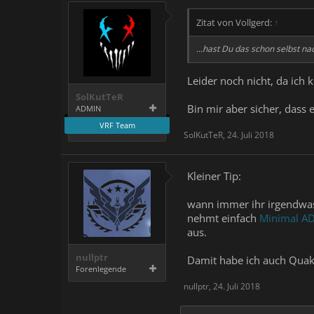
Zitat von Vollgerd:
↑
...hast Du das schon selbst na
Leider noch nicht, da ich 
SolKutTeR
Bin mir aber sicher, dass
ADMIN
VRF Team
SolKutTeR
,
24. Juli 2018
Kleiner Tip:
wann immer ihr irgendwas 
nehmt einfach
Minimal AD
aus.
nullptr
Damit habe ich auch Quak
Forenlegende
nullptr
,
24. Juli 2018