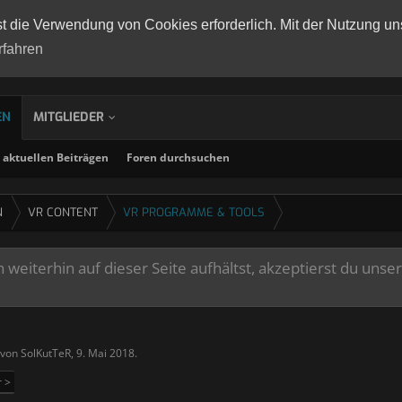
st die Verwendung von Cookies erforderlich. Mit der Nutzung un
rfahren
EN
MITGLIEDER
aktuellen Beiträgen
Foren durchsuchen
N
VR CONTENT
VR PROGRAMME & TOOLS
weiterhin auf dieser Seite aufhältst, akzeptierst du unse
t von
SolKutTeR
,
9. Mai 2018
.
r >