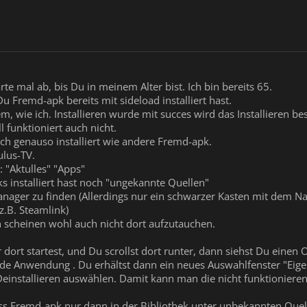
e mal ab, bis Du in meinem Alter bist. Ich bin bereits 65.
u Fremd-apk bereits mit sideload installiert hast.
m, wie ich. Installieren wurde mit succes wird das Installieren be
l funktioniert auch nicht.
ch genauso installiert wie andere Fremd-apk.
ulus-TV.
: "Aktulles" "Apps"
 installiert hast noch "ungekannte Quellen"
manager zu finden (Allerdings nur ein schwarzer Kasten mit dem 
z.B. Steamlink)
en scheinen wohl auch nicht dort aufzutauchen.
dort startest, und Du scrollst dort runter, dann siehst Du eine
nde Anwendung . Du erhältst dann ein neues Auswahlfenster "Eig
einstallieren auswählen. Damit kann man die nicht funktionieren
ss Fremd-apk nur dann in der Bibliothek unter unbekannten Quel