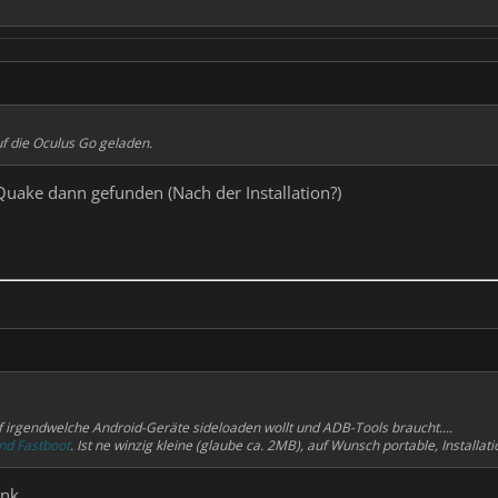
f die Oculus Go geladen.
uake dann gefunden (Nach der Installation?)
 irgendwelche Android-Geräte sideloaden wollt und ADB-Tools braucht....
nd Fastboot
. Ist ne winzig kleine (glaube ca. 2MB), auf Wunsch portable, Installa
nk.