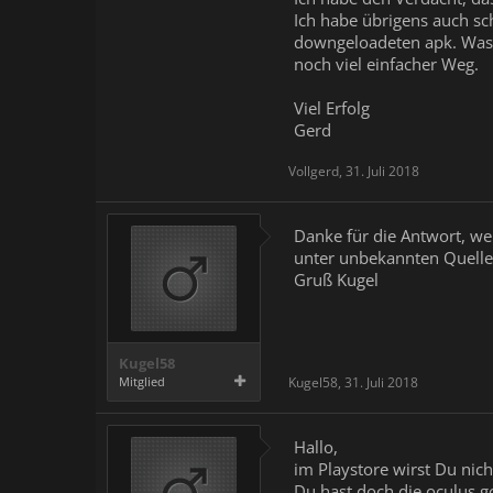
Ich habe übrigens auch sc
downgeloadeten apk. Was 
noch viel einfacher Weg.
Viel Erfolg
Gerd
Vollgerd
,
31. Juli 2018
Danke für die Antwort, we
unter unbekannten Quellen
Gruß Kugel
Kugel58
Mitglied
Kugel58
,
31. Juli 2018
Hallo,
im Playstore wirst Du nic
Du hast doch die oculus g