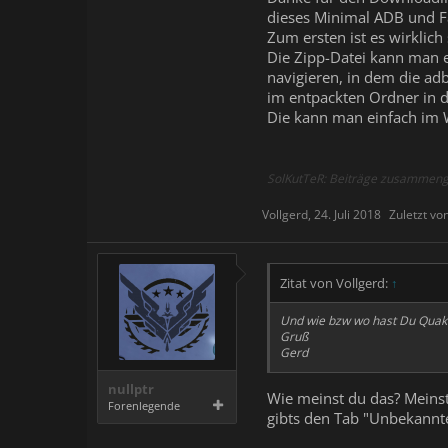
dieses Minimal ADB und Fa
Zum ersten ist es wirklich 
Die Zipp-Datei kann man e
navigieren, in dem die adb
im entpackten Ordner in d
Die kann man einfach im 
SolKutTeR: Beiträge zusammeng
Vollgerd
,
24. Juli 2018
Zuletzt vo
Zitat von Vollgerd:
↑
Und wie bzw wo hast Du Quake
Gruß
Gerd
nullptr
Wie meinst du das? Meinst
Forenlegende
gibts den Tab "Unbekannte