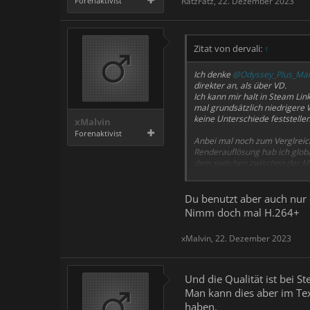
Forenaktivist
RatzFatz
,
22. Dezember 2023
Zitat von dervali:
↑
Ich denke
@Odyssey_Plus_Ma
direkter an, als über VD.
Ich kann mir halt in Steam Lin
mal grundsätzlich niedrigere W
keine Unterschiede feststellen
xMalvin
Forenaktivist
Anbei mal noch zum Verglreich
Renderauflösung hab ich global
dem switchen zwischen der Me
und CPU.
Vielleicht hilft es euch, das 
Du benutzt aber auch nur 
betreiben. Sieht mMn genauso g
Nimm doch mal H.264+
VD Settings
xMalvin
,
22. Dezember 2023
Den Anhang 5148 betrachten
SL Settings
Und die Qualität ist bei S
Man kann dies aber im Tex
Den Anhang 5150 betrachten
haben.
betrachten
Den Anhang 5149 