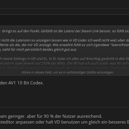
n
bringt es auf den Punkt. Gefühlt ist die Latenz bei Steam Link besser, es fühlt 
k nicht die Latenzen so anzeigen lassen wie in VD (oder ich weiß nicht wie) aber d
erte als die, die mir VD anzeigt. Wie erwähnt fühlt es sich irgendwie "latenzfreie
, sieht für mich persönlich beides gleich gut aus.
 meine Settings in VD und SL. In SL habe ich alles auf Anschlag gedreht in den S
 und im Spiel jeweils auf 250% bei 90Hz. Die 90 hab ich auch stabil, was ihr auf 
ta Oberfläche zurück zu Steam Link um den Screenshot zu machen. Dort sieht 
Klicke in dieses Feld, um es in vollständiger Größe anzuzeigen.
dann besser als ich zuordnen zu können. Mein Fazit: Ich werde wohl primär über St
den AV1 10 Bit Codex.
ut aus wie VD fühlt sich aber "runder" an, keine Ahnung wie ich es sonst beschre
Den Anhang 5149 betrachten
team geringer. aber für 90 % der Nutzer ausreichend.
teditor anpassen oder halt VD benutzen um gleich ein besseres 
Den Anhang 5151 betrachten
Den Anhang 5152 betrachten
Den Anhang 5153 be
betrachten
Den Anhang 5150 betrachten
Den Anhang 5151 betrachten
Den Anha