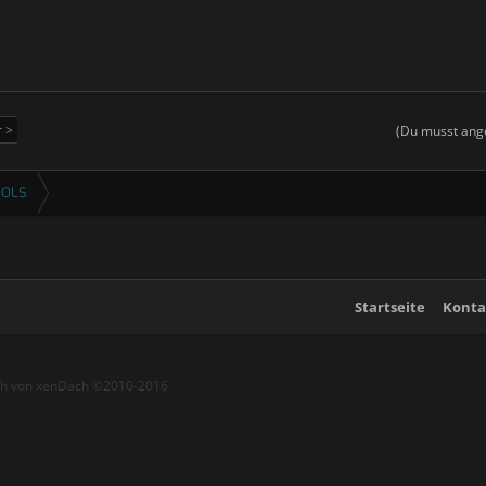
r >
(Du musst ange
OOLS
Startseite
Konta
ch von xenDach
©2010-2016