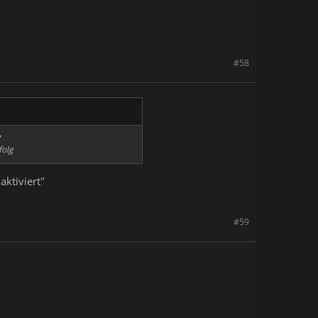
 Anhang 5151 betrachten
Den
#58
folg
aktiviert"
#59