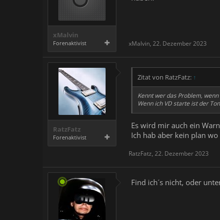
5153 betrachten
Den Anhang 
Anhang 5152 betrachten
Den 
xMalvin
Forenaktivist
xMalvin
,
22. Dezember 2023
Zitat von RatzFatz:
↑
Kennt wer das Problem, wenn 
Wenn ich VD starte ist der Ton
Es wird mir auch ein Warnh
RatzFatz
Ich hab aber kein plan wo i
Forenaktivist
RatzFatz
,
22. Dezember 2023
Find ich´s nicht, oder unt