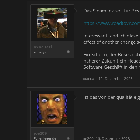
Das Steamlink soll für Be
https://www.roadtovr.com
Interessant fand ich diese
effect of another change se
axacuatl
Forengott
Ein Schelm, der Böses dabe
näherer Zukunft ein Heads
Software Geschäft in den 
axacuatl
,
15. Dezember 2023
Ist das von der qualität 
joe209
Forenlegende
joe209
,
16. Dezember 2023