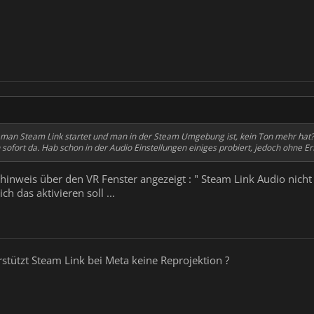
5148 betrachten
Den Anhang 5149 betrachten
Den Anhang 5150 betrachten
Den
Anhang 5153 betrachten
man Steam Link startet und man in der Steam Umgebung ist, kein Ton mehr hat?
 sofort da. Hab schon in der Audio Einstellungen einiges probiert, jedoch ohne Er
inweis über den VR Fenster angezeigt : " Steam Link Audio nicht 
ch das aktivieren soll ...
erstützt Steam Link bei Meta keine Reprojektion ?