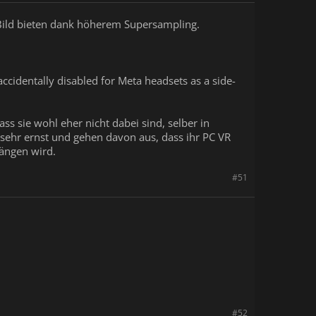
s Bild bieten dank höherem Supersampling.
ccidentally disabled for Meta headsets as a side-
ss sie wohl eher nicht dabei sind, selber in
 sehr ernst und gehen davon aus, dass ihr PC VR
hängen wird.
#51
#52