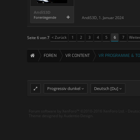
AndiS3D
Forenlegende
AndiS3D
,
1. Januar 2024
< Zurück
1
2
3
4
5
6
7
Weite
Seite 6 von 7
FOREN
VR CONTENT
VR PROGRAMME & T
Progressiv dunkel
Deutsch [Du]
Forum software by XenForo™
©2010-2016 XenForo Ltd.
-
Deuts
Theme designed by
Audentio Design
.