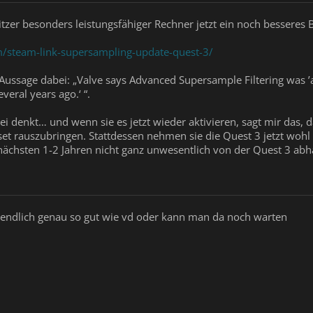
sitzer besonders leistungsfähiger Rechner jetzt ein noch bessere
/steam-link-supersampling-update-quest-3/
 Aussage dabei: „Valve says Advanced Supersample Filtering was ’a
veral years ago.‘ “.
i denkt… und wenn sie es jetzt wieder aktivieren, sagt mir das, da
et rauszubringen. Stattdessen nehmen sie die Quest 3 jetzt wohl
nächsten 1-2 Jahren nicht ganz unwesentlich von der Quest 3 ab
eigendlich genau so gut wie vd oder kann man da noch warten