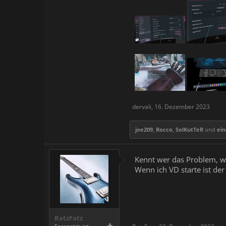
dervali
,
16. Dezember 2023
joe209
,
Rocco
,
SolKutTeR
und
ein
Kennt wer das Problem, w
Wenn ich VD starte ist der
RatzFatz