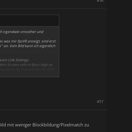
#56
sich irgendwie smoother und
as was mir fpsVR anzeigt, sind erst
r" an. Vom Bild kann ich eigentlich
team Link Settings
dem Screen seht in fpsvr liegt an
man auch die Frametimes für GPU
eam Link künftig kabelloses PCVR
iben soll...
#57
Bild mit weniger Blockbildung/Pixelmatch zu
trachten
Den Anhang 5148
ng 5152 betrachten
Den Anhang