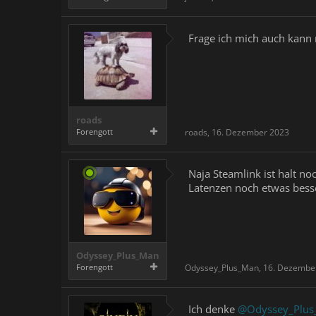
Frage ich mich auch kann m
roads
Forengott
roads
,
16. Dezember 2023
Naja Steamlink ist halt n
Latenzen noch etwas besser
Odyssey_Plus_Man
Forengott
Odyssey_Plus_Man
,
16. Dezembe
Ich denke
@Odyssey_Plus