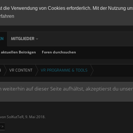
st die Verwendung von Cookies erforderlich. Mit der Nutzung un
rfahren
EN
MITGLIEDER
aktuellen Beiträgen
Foren durchsuchen
N
VR CONTENT
VR PROGRAMME & TOOLS
weiterhin auf dieser Seite aufhältst, akzeptierst du unse
t von
SolKutTeR
,
9. Mai 2018
.
r >