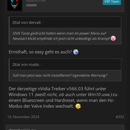
SolKutTeR
VRF Team
ADMIN
Zitat von dervali:
↑
Shift Taste gedrückt halten wenn man im power Menu auf
Neustart klickt empfinde ich jetzt nicht unbedingt als Krampf
Ernsthaft, so easy geht es auch?
Zitat von roads:
↑
Soll man jetzt was nicht installlieren? Irgendeine Warnung?
Der derzeitige nVidia Treiber v566.03 führt unter
Windows 11
(weiß nicht, ob auch unter Win10 usw.)
zu
einem Bluescreen und Hardreset, wenn man den Hz-
Modus der Valve Index wechselt.
10. November 2024
#352
dervali
gefällt das.