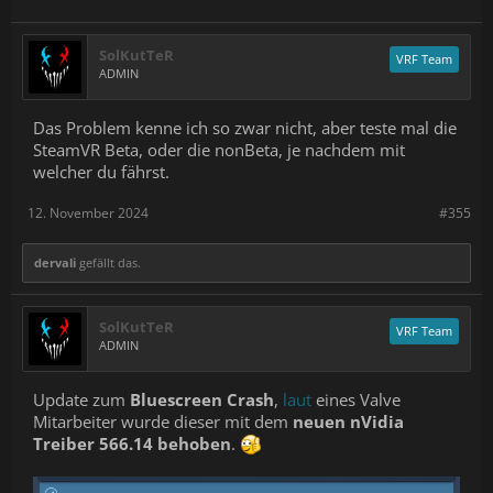
SolKutTeR
VRF Team
ADMIN
Das Problem kenne ich so zwar nicht, aber teste mal die
SteamVR Beta, oder die nonBeta, je nachdem mit
welcher du fährst.
12. November 2024
#355
dervali
gefällt das.
SolKutTeR
VRF Team
ADMIN
Update zum
Bluescreen Crash
,
laut
eines Valve
Mitarbeiter wurde dieser mit dem
neuen nVidia
Treiber 566.14 behoben
.