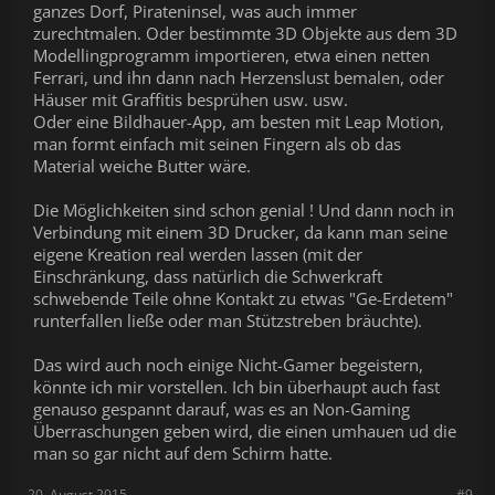
ganzes Dorf, Pirateninsel, was auch immer
zurechtmalen. Oder bestimmte 3D Objekte aus dem 3D
Modellingprogramm importieren, etwa einen netten
Ferrari, und ihn dann nach Herzenslust bemalen, oder
Häuser mit Graffitis besprühen usw. usw.
Oder eine Bildhauer-App, am besten mit Leap Motion,
man formt einfach mit seinen Fingern als ob das
Material weiche Butter wäre.
Die Möglichkeiten sind schon genial ! Und dann noch in
Verbindung mit einem 3D Drucker, da kann man seine
eigene Kreation real werden lassen (mit der
Einschränkung, dass natürlich die Schwerkraft
schwebende Teile ohne Kontakt zu etwas "Ge-Erdetem"
runterfallen ließe oder man Stützstreben bräuchte).
Das wird auch noch einige Nicht-Gamer begeistern,
könnte ich mir vorstellen. Ich bin überhaupt auch fast
genauso gespannt darauf, was es an Non-Gaming
Überraschungen geben wird, die einen umhauen ud die
man so gar nicht auf dem Schirm hatte.
20. August 2015
#9