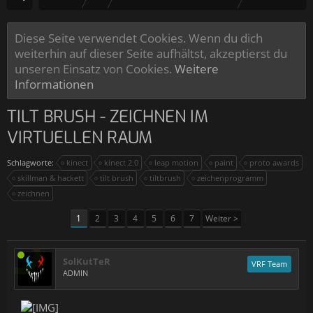
Diese Seite verwendet Cookies. Wenn du dich
weiterhin auf dieser Seite aufhältst, akzeptierst du
unseren Einsatz von Cookies.
Weitere
Informationen
TILT BRUSH - ZEICHNEN IM
VIRTUELLEN RAUM
Schlagworte:
kinect
kinect 2.0
leap motion
paint
proto awards
skillman & hackett
tilt brush
tiltbrush
zeichenprogramm
zeichnen
1
2
3
4
5
6
7
Weiter >
SolKutTeR
VRF Team
ADMIN