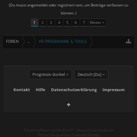
(Du musst angemeldet oder registriert sein, um Beiträge verfassen zu
können. )
1
2
3
4
5
6
7
Weiter >
FOREN
...
VR PROGRAMME & TOOLS
Progressiv dunkel
Deutsch [Du]
Kontakt
Hilfe
Datenschutzerklärung
Impressum
Forum software by XenForo™
-
Deutsch von xenDach
Theme designed by
Audentio Design
.