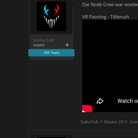
Die Node Crew war wieder
VR Painting - Tiltbrush
SolKutTeR
ADMIN
VRF Team
SolKutTeR
,
7. Oktober 2015
Zule