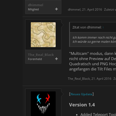
dhimmel
Mitglied
dhimmel
,
21. April 2016
Zuletzt
Zitat von dhimmel:
↑
Ich komm immer noch nicht gan
Ich würde so gerne malen könne
"Multicam" modus, dann ka
The_Real_Black
nicht ohne Preview auf De
Forenheld
Quadratisch und PNG Hoch
angefangen die Tilt Files
The_Real_Black
,
21. April 2016
Z
[
]
Neues Update
Version 1.4
Added Teleport Tool