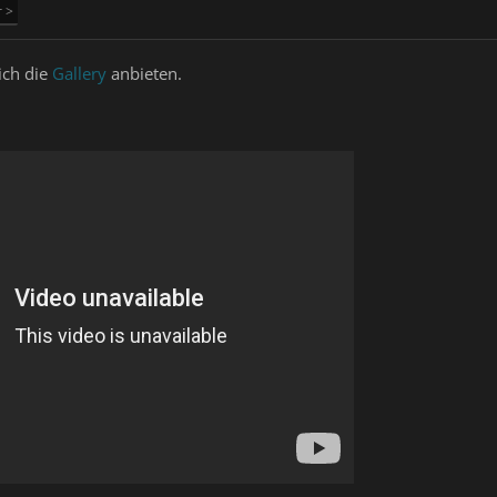
r >
ich die
Gallery
anbieten.