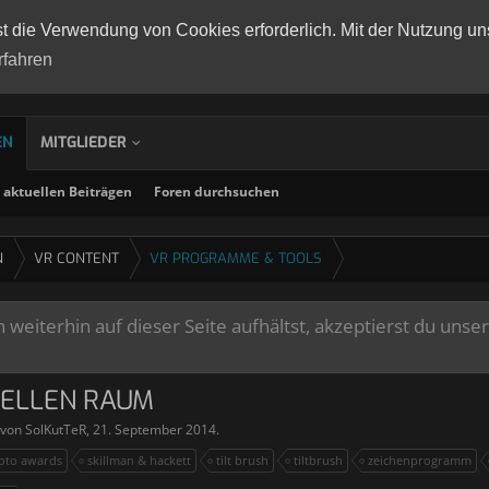
st die Verwendung von Cookies erforderlich. Mit der Nutzung un
rfahren
EN
MITGLIEDER
aktuellen Beiträgen
Foren durchsuchen
N
VR CONTENT
VR PROGRAMME & TOOLS
weiterhin auf dieser Seite aufhältst, akzeptierst du unse
TUELLEN RAUM
t von
SolKutTeR
,
21. September 2014
.
oto awards
skillman & hackett
tilt brush
tiltbrush
zeichenprogramm