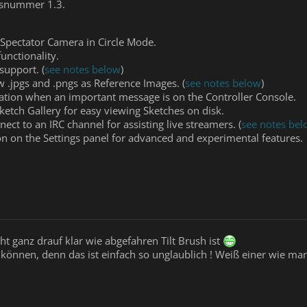
nsnummer 1.3.
Spectator Camera in Circle Mode.
unctionality.
support. (
see notes below
)
w .jpgs and .pngs as Reference Images. (
see notes below
)
cation when an important message is on the Controller Console.
ketch Gallery for easy viewing Sketches on disk.
nect to an IRC channel for assisting live streamers. (
see notes be
on on the Settings panel for advanced and experimental features.
 ganz drauf klar wie abgefahren Tilt Brush ist
önnen, denn das ist einfach so unglaublich ! Weiß einer wie man d