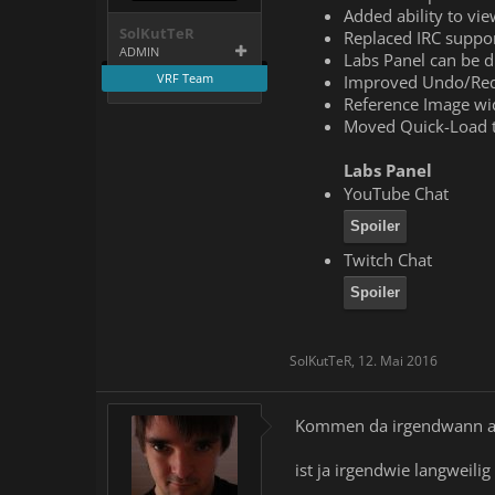
Added ability to vi
SolKutTeR
Replaced IRC suppor
ADMIN
Labs Panel can be d
VRF Team
Improved Undo/Redo 
Reference Image wid
Moved Quick-Load tip
Labs Panel
YouTube Chat
Spoiler
Twitch Chat
Spoiler
SolKutTeR
,
12. Mai 2016
Kommen da irgendwann a
ist ja irgendwie langweili