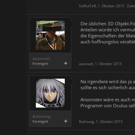
SolKutTeR
,
1. Oktober 2015
Zule
Die üblichen 3D Objekt-Fo
Anteilen würde ich vermut
die Eigenschaften der Mate
auch hoffnungslos veraltet
axacuatl
Forengott
axacuatl
,
1. Oktober 2015
Na irgendwie wird das ja 
sollte es sich sicherlich
Ansonsten wäre es auch ni
Programm von Oculus selb
Balmung
Forengott
Balmung
,
1. Oktober 2015