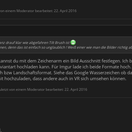
 von einem Moderator bearbeitet:
22. April 2016
z drauf klar wie abgefahren Tilt Brush ist
n, denn das ist einfach so unglaublich ! Weiß einer wie man die Bilder richtig abs
nnst du mit dem Zeichenarm ein Bild Ausschnitt festlegen. Ich 
viantart hochladen kann. Für Imgur lade ich beide Formate hoch. 
 bzw Landschaftsformat. Siehe das Google Wasserzeichen ob das 
 mit hochzuladen, dass andere auch in VR sich umsehen können.
uletzt von einem Moderator bearbeitet:
22. April 2016
.