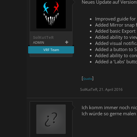
Neues Update auf Versio
Improved guide for 
Added Mirror snap f
Added basic Export 
Added ability to vie
SolKutTeR
Added visual notifi
ADMIN
Added a button to S
VRF Team
Added ability to con
Added a ‘Labs’ butt
[
]
Quelle
SolKutTeR
,
21. April 2016
Ich komm immer noch nicht
Ich würde so gerne malen k