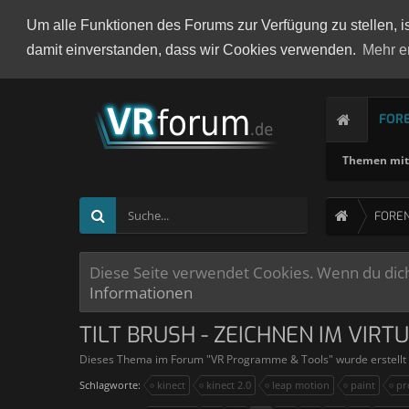
Um alle Funktionen des Forums zur Verfügung zu stellen, i
damit einverstanden, dass wir Cookies verwenden.
Mehr e
FOR
Themen mit 
FORE
Diese Seite verwendet Cookies. Wenn du dich 
Informationen
TILT BRUSH - ZEICHNEN IM VIR
Dieses Thema im Forum "
VR Programme & Tools
" wurde erstell
Schlagworte:
kinect
kinect 2.0
leap motion
paint
pr