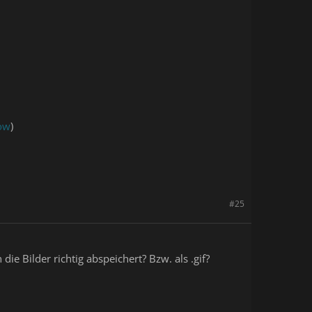
low
)
#25
ie Bilder richtig abspeichert? Bzw. als .gif?