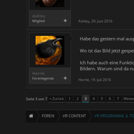
Ashley
Mitglied
Ashley
,
29. Juni 2016
Habe das gestern mal ausp
Wo ist das Bild jetzt ges
Ich habe auch eine Funkti
Bildern. Warum sind da nu
Herrle
Forenlegende
Herrle
,
19. Juli 2016
< Zurück
1
2
3
4
5
6
7
Weite
Seite 3 von 7
FOREN
VR CONTENT
VR PROGRAMME & T