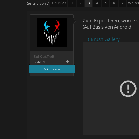
< Zurück
1
2
3
4
5
6
7
Weite
Seite 3 von 7
Zum Exportieren, würde s
(Auf Basis von Android)
Tilt Brush Gallery
SolKutTeR
ADMIN
VRF Team