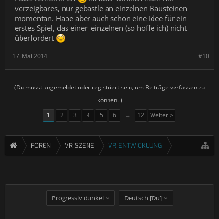
vorzeigbares, nur gebastle an einzelnen Bausteinen
momentan. Habe aber auch schon eine Idee für ein
erstes Spiel, das einen einzelnen (so hoffe ich) nicht
überfordert
17. Mai 2014
#10
(Du musst angemeldet oder registriert sein, um Beiträge verfassen zu
können. )
1
2
3
4
5
6
→
12
Weiter >
FOREN
VR SZENE
VR ENTWICKLUNG
Progressiv dunkel
Deutsch [Du]