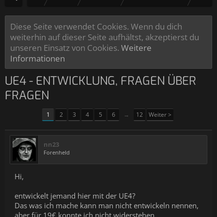
Diese Seite verwendet Cookies. Wenn du dich
weiterhin auf dieser Seite aufhältst, akzeptierst du
unseren Einsatz von Cookies.
Weitere
Informationen
UE4 - ENTWICKLUNG, FRAGEN ÜBER
FRAGEN
1
2
3
4
5
6
→
12
Weiter >
nn23
Forenheld
Hi,
entwickelt jemand hier mit der UE4?
Das was ich mache kann man nicht entwickeln nennen,
aber für 19€ konnte ich nicht widerstehen.