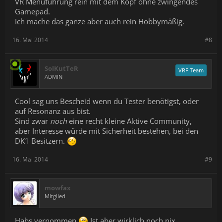
VR Menüführung rein mit dem Kopf ohne zwingendes
Gamepad.
Ich mache das ganze aber auch rein Hobbymäßig.
16. Mai 2014
#8
SolKutTeR
VRF Team
ADMIN
Cool sag uns Bescheid wenn du Tester benötigst, oder
auf Resonanz aus bist.
Sind zwar
noch
eine recht kleine Aktive Community,
aber Interesse würde mit Sicherheit bestehen, bei den
DK1 Besitzern.
16. Mai 2014
#9
mowfax
Mitglied
Habs vernommen
Ist aber wirklich noch nix