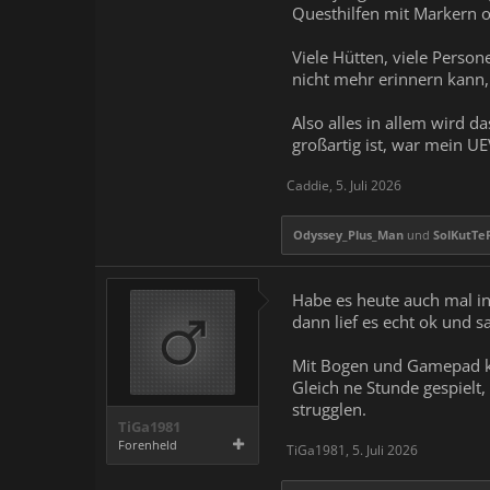
Questhilfen mit Markern o
Viele Hütten, viele Person
nicht mehr erinnern kann,
Also alles in allem wird d
großartig ist, war mein UE
Caddie
,
5. Juli 2026
Odyssey_Plus_Man
und
SolKutTe
Habe es heute auch mal in 
dann lief es echt ok und 
Mit Bogen und Gamepad kl
Gleich ne Stunde gespielt
strugglen.
TiGa1981
Forenheld
TiGa1981
,
5. Juli 2026