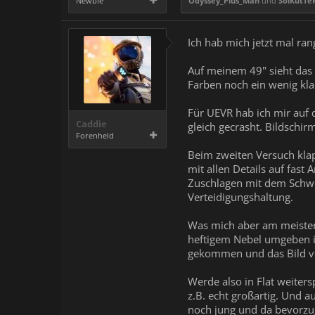
Newbie
Odyssey_Plus_Man
und
SolKutTe
Ich hab mich jetzt mal ran
Auf meinem 49" sieht das 
Farben noch ein wenig kla
Für UEVR hab ich mir auf 
Caddie
gleich gecrasht. Bildschir
Forenheld
Beim zweiten Versuch klap
mit allen Details auf fast
Zuschlagen mit dem Schwer
Verteidigungshaltung.
Was mich aber am meisten 
heftigem Nebel umgeben ist
gekommen und das Bild ver
Werde also in Flat weiters
z.B. echt großartig. Und a
noch jung und da bevorzug