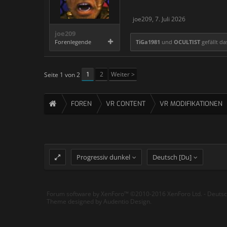
joe209
,
7. Juli 2026
joe209
Forenlegende
TiGa1981
und
OCULTIST
gefällt da
1
2
Weiter >
Seite 1 von 2
FOREN
VR CONTENT
VR MODIFIKATIONEN
Progressiv dunkel
Deutsch [Du]
Forum software by XenForo™
©2010-2016 XenForo Ltd.
-
Deuts
Theme designed by
Audentio Design
.