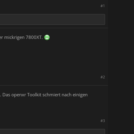
#1
ner mickrigen 7800XT.
#2
 Das openxr Toolkit schmiert nach einigen
#3