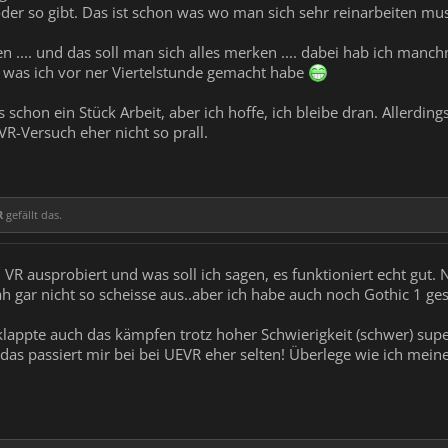
der so gibt. Das ist schon was wo man sich sehr reinarbeiten mus
en .... und das soll man sich alles merken .... dabei hab ich man
 was ich vor ner Viertelstunde gemacht habe
as schon ein Stück Arbeit, aber ich hoffe, ich bleibe dran. Allerdi
VR-Versuch eher nicht so prall.
R
gefällt das.
VR ausprobiert und was soll ich sagen, es funktioniert echt gut. Na
sah gar nicht so scheisse aus..aber ich habe auch noch Gothic 1 g
appte auch das kämpfen trotz hoher Schwierigkeit (schwer) supe
, das passiert mir bei bei UEVR eher selten! Überlege wie ich mei