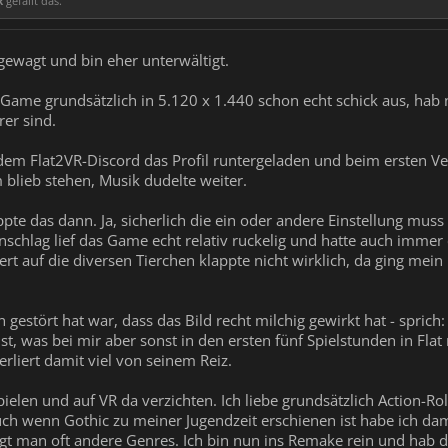
R
gefällt das.
gewagt und bin eher unterwältigt.
Game grundsätzlich in 5.120 x 1.440 schon echt schick aus, hab
rer sind.
dem Flat2VR-Discord das Profil runtergeladen und beim ersten Ve
m blieb stehen, Musik dudelte weiter.
pte das dann. Ja, sicherlich die ein oder andere Einstellung mu
 Anschlag lief das Game echt relativ ruckelig und hatte auch imm
t auf die diversen Tierchen klappte nicht wirklich, da ging mei
gestört hat war, dass das Bild recht milchig gewirkt hat - spric
, was bei mir aber sonst in den ersten fünf Spielstunden in Flat
liert damit viel von seinem Reiz.
pielen und auf VR da verzichten. Ich liebe grundsätzlich Action-R
uch wenn Gothic zu meiner Jugendzeit erschienen ist habe ich dama
t man oft andere Genres. Ich bin nun ins Remake rein und hab d