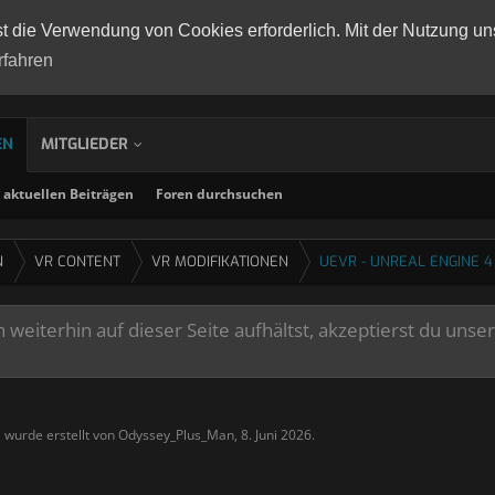
st die Verwendung von Cookies erforderlich. Mit der Nutzung un
rfahren
EN
MITGLIEDER
aktuellen Beiträgen
Foren durchsuchen
N
VR CONTENT
VR MODIFIKATIONEN
UEVR - UNREAL ENGINE 4
weiterhin auf dieser Seite aufhältst, akzeptierst du unse
" wurde erstellt von
Odyssey_Plus_Man
,
8. Juni 2026
.