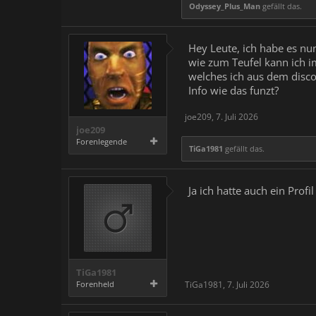
Odyssey_Plus_Man
gefällt das.
Hey Leute, ich habe es nun 
wie zum Teufel kann ich i
welches ich aus dem discor
Info wie das funzt?
joe209
,
7. Juli 2026
joe209
Forenlegende
TiGa1981
gefällt das.
Ja ich hatte auch ein Profi
TiGa1981
Forenheld
TiGa1981
,
7. Juli 2026