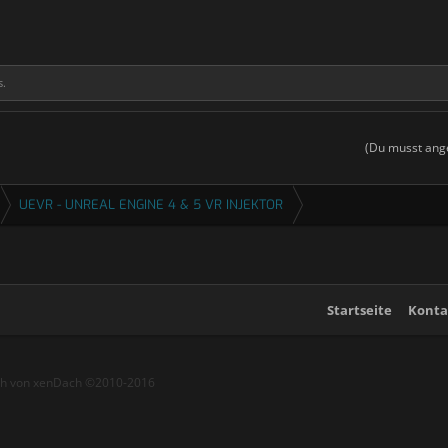
s.
(Du musst ange
UEVR - UNREAL ENGINE 4 & 5 VR INJEKTOR
Startseite
Konta
ch von xenDach
©2010-2016