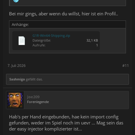
Bei mir gings, aber wenn du willst, hier ist ein Profil..
Anhänge:
G1R-Win64-Shipping.zip
Dateigröße:
32,1 KB
Aufrufe:
1
7. Juli 2026
#11
Sashmigo
gefällt das.
joe209
Forenlegende
Hab's per Hand eingebunden, hae kein import config
gefunden, weder im Spiel noch im uevr ... Mag sein das
der easy injector komplizierter ist...