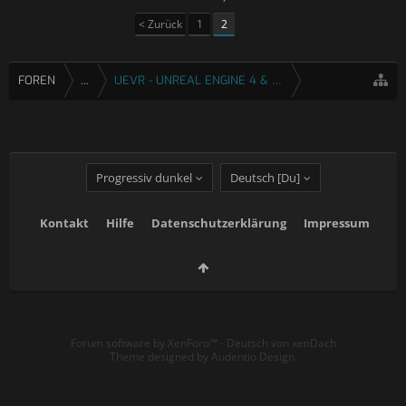
< Zurück
1
2
FOREN
...
UEVR - UNREAL ENGINE 4 & 5 VR INJEKTOR
Progressiv dunkel
Deutsch [Du]
Kontakt
Hilfe
Datenschutzerklärung
Impressum
Forum software by XenForo™
-
Deutsch von xenDach
Theme designed by
Audentio Design
.