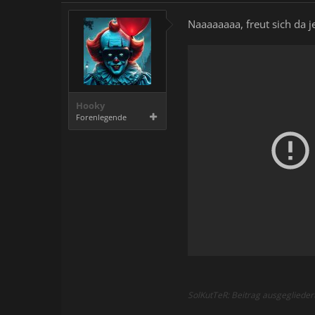
Naaaaaaaa, freut sich da 
Hooky
Forenlegende
SolKutTeR: Beitrag ausgeglieder