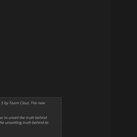
e 5 by Team Clout. The new
r to unveil the truth behind
e unsettling truth behind its