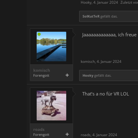
Hooky
,
4. Januar 2024
Zuletzt v
SolKutTeR
gefällt das.
Jaaaaaaaaaaaaa, ich freue
komisch
,
4. Januar 2024
komisch
Forengott
Hooky
gefällt das.
That’s a no für VR LOL
roads
Forengott
roads
,
4. Januar 2024