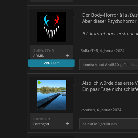
Der Body-Horror à la
(Das 
Aber dieser Psychohorror,
ILL kommt aber erstmal a
SolKutTeR
SolKutTeR
,
4. Januar 2024
ADMIN
VRF Team
komisch
und
AndiS3D
gefällt das.
Also ich würde das erste 
Ein paar Tage nicht schlaf
komisch
,
4. Januar 2024
komisch
Forengott
SolKutTeR
gefällt das.