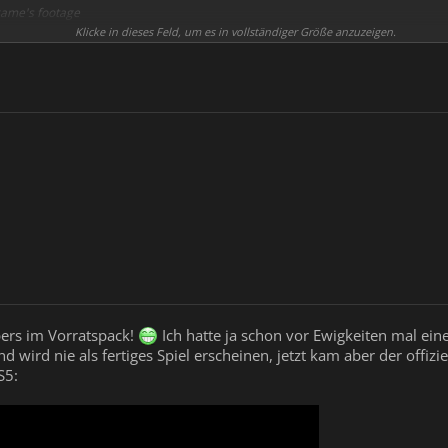
ame's footage
s
Klicke in dieses Feld, um es in vollständiger Größe anzuzeigen.
 future to PC
https://store.steampowered.com/app/1757350/ILL/
pers im Vorratspack!
Ich hatte ja schon vor Ewigkeiten mal ein
d wird nie als fertiges Spiel erscheinen, jetzt kam aber der offiz
S5: