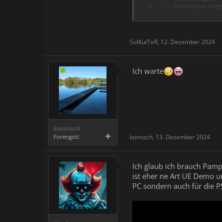
00:51
Developers and g
07:54
Behind the Scene
ILL is coming sometime in the
SolKutTeR
,
12. Dezember 2024
Ich warte
komisch
Forengott
komisch
,
13. Dezember 2024
Ich glaub ich brauch Pam
ist eher ne Art UE Demo un
PC sondern auch für die P