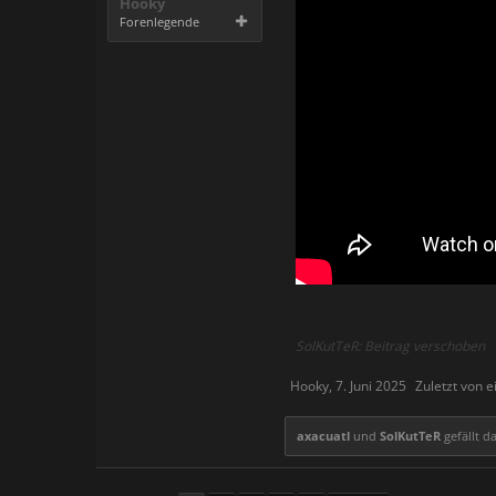
Hooky
Forenlegende
SolKutTeR: Beitrag verschoben
Hooky
,
7. Juni 2025
Zuletzt von 
axacuatl
und
SolKutTeR
gefällt da