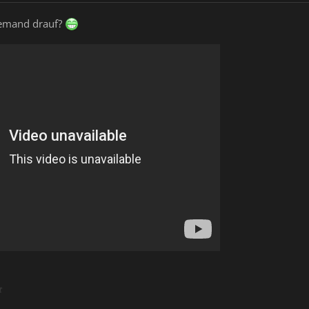
jemand drauf?
t