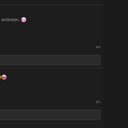
h einkoten.
#4
#5