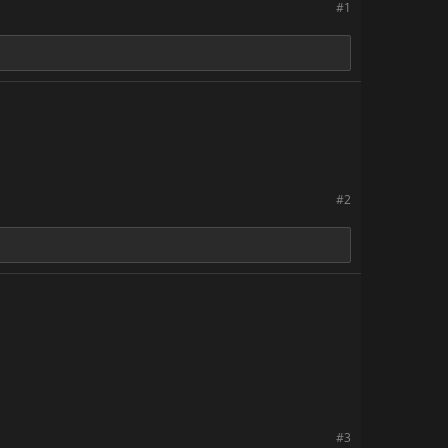
#1
#2
#3