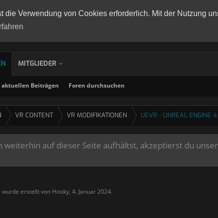
st die Verwendung von Cookies erforderlich. Mit der Nutzung un
rfahren
EN
MITGLIEDER
aktuellen Beiträgen
Foren durchsuchen
N
VR CONTENT
VR MODIFIKATIONEN
UEVR - UNREAL ENGINE 4
weiterhin auf dieser Seite aufhältst, akzeptierst du unse
" wurde erstellt von
Hooky
,
4. Januar 2024
.