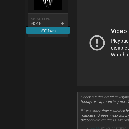
SolKutTeR
ADMIN
VRF Team
Check out this brand new gam
footage is captured in-game. Th
ILL is a story-driven survival
madness. Unleash your survival
descent into madness. Are you
00:00
New Gameplay