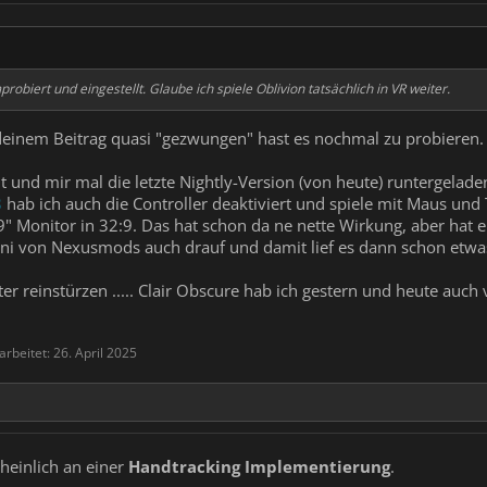
biert und eingestellt. Glaube ich spiele Oblivion tatsächlich in VR weiter.
deinem Beitrag quasi "gezwungen" hast es nochmal zu probieren.
ht und mir mal die letzte Nightly-Version (von heute) runtergelad
8
hab ich auch die Controller deaktiviert und spiele mit Maus und T
9" Monitor in 32:9. Das hat schon da ne nette Wirkung, aber hat e
ini von Nexusmods auch drauf und damit lief es dann schon etwa
er reinstürzen ..... Clair Obscure hab ich gestern und heute auch 
arbeitet:
26. April 2025
heinlich an einer
Handtracking Implementierung
.