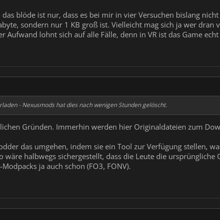
t, das blöde ist nur, dass es bei mir in vier Versuchen bislang ni
byte, sondern nur 1 KB groß ist. Vielleicht mag sich ja wer dran 
r Aufwand lohnt sich auf alle Fälle, denn in VR ist das Game ech
rladen - Nexusmods hat dies nach wenigen Stunden gelöscht.
htlichen Gründen. Immerhin werden hier Originaldateien zum Do
dder das umgehen, indem sie ein Tool zur Verfügung stellen, was
 wäre halbwegs sichergestellt, dass die Leute die ursprüngliche
t-Modpacks ja auch schon (FO3, FONV).