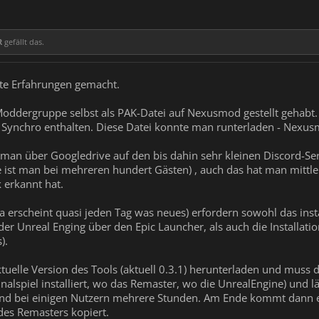
R
gefällt das.
ste Erfahrungen gemacht.
 Moddergruppe selbst als PAK-Datei auf Nexusmod gestellt gehabt. 
 Synchro enthalten. Diese Datei konnte man runterladen - Nexus
e man über Googledrive auf den bis dahin sehr kleinen Discord-Ser
le ist man bei mehreren hundert Gästen) , auch das hat man mittle
 erkannt hat.
a erscheint quasi jeden Tag was neues) erfordern sowohl das install
 der Unreal Enging über den Epic Launcher, als auch die Installati
).
tuelle Version des Tools (aktuell 0.3.1) herunterladen und muss 
nalspiel installiert, wo das Remaster, wo die UnrealEngine) und lä
nd bei einigen Nutzern mehrere Stunden. Am Ende kommt dann ein
des Remasters kopiert.