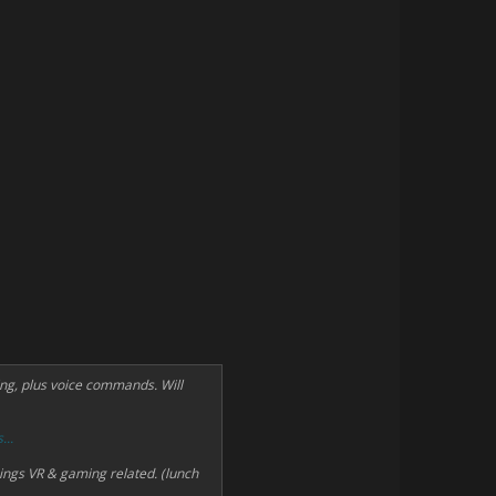
ng, plus voice commands. Will
...
hings VR & gaming related. (lunch