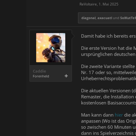
ReVoltaire
,
1. Mai 2025
diagonal
,
axacuatl
und
SolKutTe
Damit habe ich bereits er
Die erste Version hat die
ursprünglichen deutschen
Die zweite Variante stellt
Caddie
Nr. 17 oder so, mittelwei
Forenheld
Urheberrechtsproblematik
Die aktuellen Versionen (d
Remaster, die Installation
kostenlosen Basisaccounts
Man kann dann
hier
die ak
anpassen (Wo ist das Origi
so zwischen 60 Minuten u
dann ins Spielverzeichnis 