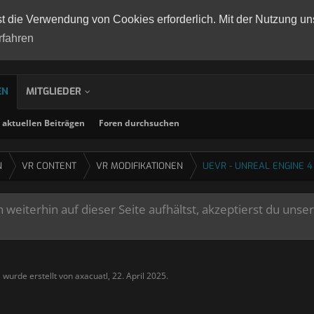
st die Verwendung von Cookies erforderlich. Mit der Nutzung un
rfahren
EN
MITGLIEDER
aktuellen Beiträgen
Foren durchsuchen
N
VR CONTENT
VR MODIFIKATIONEN
UEVR - UNREAL ENGINE 4
weiterhin auf dieser Seite aufhältst, akzeptierst du unse
" wurde erstellt von
axacuatl
,
22. April 2025
.