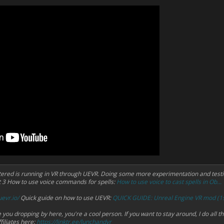
ered is running in VR through UEVR. Doing some more experimentation and testi
 3 How to use voice commands for spells:
How to use voice to cast spells in Ob...
uevr.io/
Quick guide on how to use UEVR:
QUICK GUIDE: Unreal Engine VR mod (1s
you dropping by here, you're a cool person. If you want to stay around, I do all t
filiates here:
https://linktr.ee/lunchandvr