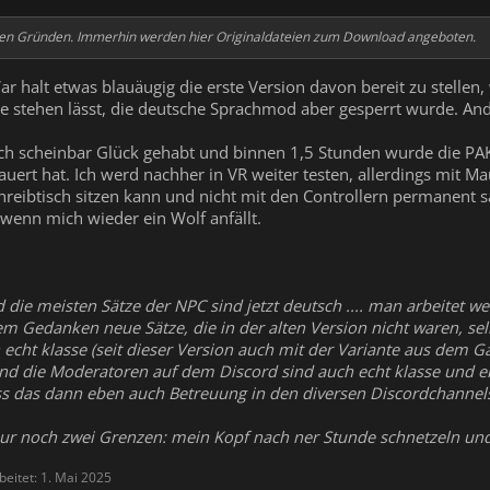
chen Gründen. Immerhin werden hier Originaldateien zum Download angeboten.
War halt etwas blauäugig die erste Version davon bereit zu stell
ne stehen lässt, die deutsche Sprachmod aber gesperrt wurde. And
uch scheinbar Glück gehabt und binnen 1,5 Stunden wurde die PAK-D
uert hat. Ich werd nachher in VR weiter testen, allerdings mit Ma
reibtisch sitzen kann und nicht mit den Controllern permanent sa
 wenn mich wieder ein Wolf anfällt.
d die meisten Sätze der NPC sind jetzt deutsch .... man arbeitet w
em Gedanken neue Sätze, die in der alten Version nicht waren, se
 echt klasse (seit dieser Version auch mit der Variante aus dem G
 Und die Moderatoren auf dem Discord sind auch echt klasse und e
s das dann eben auch Betreuung in den diversen Discordchannel
nur noch zwei Grenzen: mein Kopf nach ner Stunde schnetzeln un
beitet:
1. Mai 2025