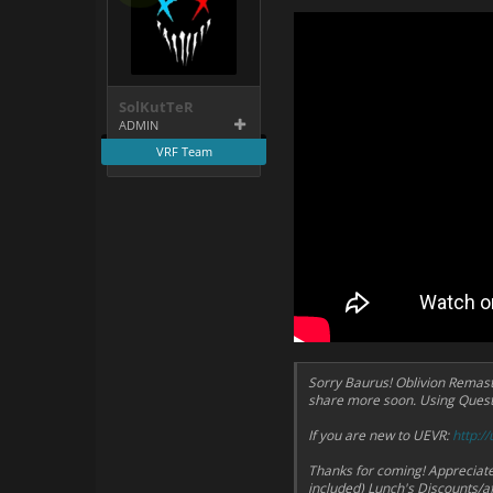
SolKutTeR
ADMIN
VRF Team
Sorry Baurus! Oblivion Remast
share more soon. Using Quest
If you are new to UEVR:
http://
Thanks for coming! Appreciate 
included) Lunch's Discounts/af