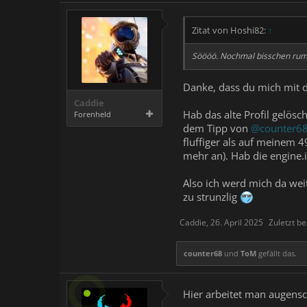
Zitat von Hoshi82:
↑
Söööö. Nochmal bisschen rumpro
Danke, dass du mich mit 
Caddie
Hab das alte Profil gelösc
Forenheld
dem Tipp von
@counter6
fluffiger als auf meinem 4
mehr an). Hab die engine.
Also ich werd mich da weit
zu strunzlig
Caddie
,
26. April 2025
Zuletzt be
counter68
und
ToM
gefällt das.
Hier arbeitet man augensc