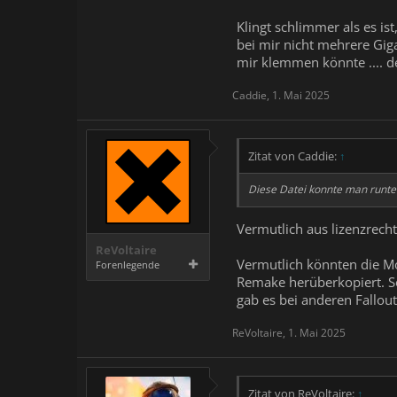
Klingt schlimmer als es is
bei mir nicht mehrere Giga
mir klemmen könnte .... de
Caddie
,
1. Mai 2025
Zitat von Caddie:
↑
Diese Datei konnte man runte
Vermutlich aus lizenzrec
ReVoltaire
Vermutlich könnten die Mo
Forenlegende
Remake herüberkopiert. So
gab es bei anderen Fallou
ReVoltaire
,
1. Mai 2025
Zitat von ReVoltaire:
↑