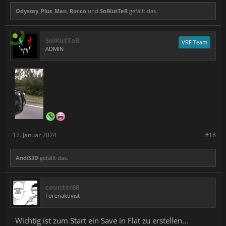
Odyssey_Plus_Man
,
Rocco
und
SolKutTeR
gefällt das.
SolKutTeR
VRF Team
ADMIN
17. Januar 2024
#18
AndiS3D
gefällt das.
counter68
Forenaktivist
Wichtig ist zum Start ein Save in Flat zu erstellen...