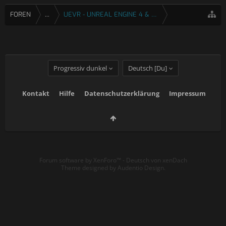
FOREN
...
UEVR - UNREAL ENGINE 4 & 5 VR INJEKTOR
Progressiv dunkel
Deutsch [Du]
Kontakt
Hilfe
Datenschutzerklärung
Impressum
Forum software by XenForo™
-
Deutsch von xenDach
Theme designed by
Audentio Design
.