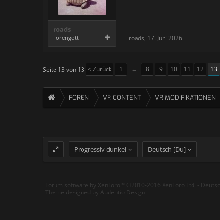
roads
Forengott
roads
,
17. Juni 2026
< Zurück
1
←
8
9
10
11
12
13
Seite 13 von 13
FOREN
VR CONTENT
VR MODIFIKATIONEN
Progressiv dunkel
Deutsch [Du]
Forum software by XenForo™
©2010-2016 XenForo Ltd.
-
Deuts
Theme designed by
Audentio Design
.