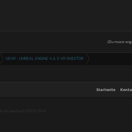
(Du musst ange
UEVR - UNREAL ENGINE 4 & 5 VR INJEKTOR
Startseite
Konta
ch von xenDach
©2010-2016