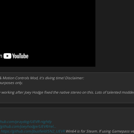
 Motion Controls Mod, it's diving time! Disclaimer:
 purposes only.
y working after Joey Hodge fixed the native stereo on this. Lots of talented modd
ithub.com/praydog/UEVR-nightly
//github.com/joeyhodge/UEVR/rel...
:
https://github.com/jbusfield/SN2_UEVR
Win64 is for Steam. If using Gamepass ve