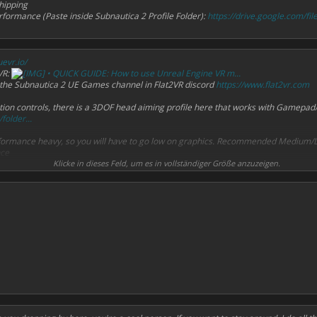
hipping
erformance (Paste inside Subnautica 2 Profile Folder):
https://drive.google.com/file
uevr.io/
VR:
• QUICK GUIDE: How to use Unreal Engine VR m...
nd the Subnautica 2 UE Games channel in Flat2VR discord
https://www.flat2vr.com
otion controls, there is a 3DOF head aiming profile here that works with Gamep
folder...
performance heavy, so you will have to go low on graphics. Recommended Medium/
nce
Klicke in dieses Feld, um es in vollständiger Größe anzuzeigen.
l Desktop Ultra 90hz