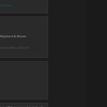
/d/1h-0z...
ad/Keyboard & Mouse:
Low Graphics, DLSS on