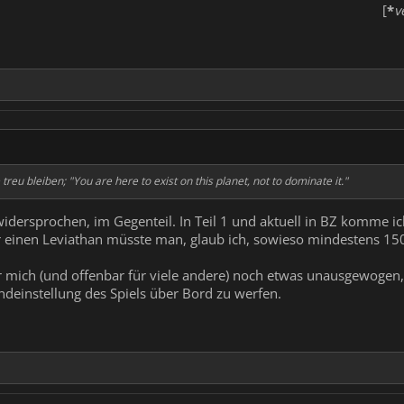
[
*
v
e treu bleiben;
"You are here to exist on this planet, not to dominate it."
dersprochen, im Gegenteil. In Teil 1 und aktuell in BZ komme ich 
Für einen Leviathan müsste man, glaub ich, sowieso mindestens 1
 für mich (und offenbar für viele andere) noch etwas unausgewoge
ndeinstellung des Spiels über Bord zu werfen.