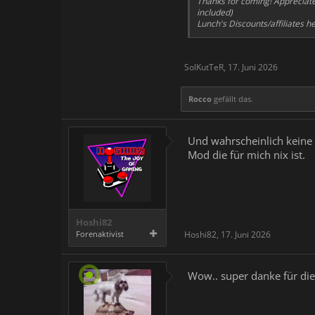
Thanks for coming! Appreciate 
included)
Lunch's Discounts/affiliates h
SolKutTeR
,
17. Juni 2026
Rocco
gefällt das.
Und wahrscheinlich keine 
Mod die für mich nix ist.
Hoshi82
Forenaktivist
Hoshi82
,
17. Juni 2026
Wow.. super danke für die