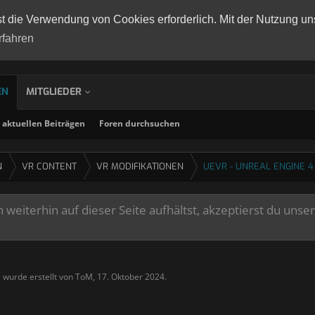
st die Verwendung von Cookies erforderlich. Mit der Nutzung un
rfahren
EN
MITGLIEDER
aktuellen Beiträgen
Foren durchsuchen
N
VR CONTENT
VR MODIFIKATIONEN
UEVR - UNREAL ENGINE 4
weiterhin auf dieser Seite aufhältst, akzeptierst du unse
" wurde erstellt von
ToM
,
17. Oktober 2024
.