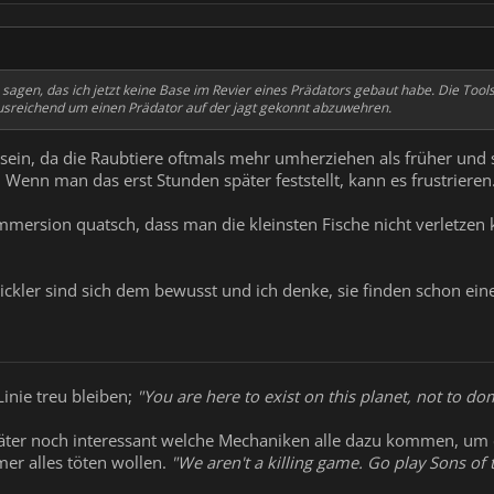
 sagen, das ich jetzt keine Base im Revier eines Prädators gebaut habe. Die Tool
usreichend um einen Prädator auf der jagt gekonnt abzuwehren.
sein, da die Raubtiere oftmals mehr umherziehen als früher und so
t. Wenn man das erst Stunden später feststellt, kann es frustrieren
Immersion quatsch, dass man die kleinsten Fische nicht verletzen 
ickler sind sich dem bewusst und ich denke, sie finden schon ei
 Linie treu bleiben;
"You are here to exist on this planet, not to dom
äter noch interessant welche Mechaniken alle dazu kommen, um e
r alles töten wollen.
"We aren't a killing game. Go play Sons of t