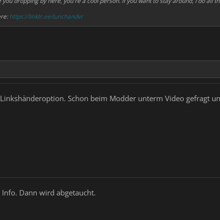
you dropping by here, you're a cool person. If you want to stay around, I do all t
ere:
https://linktr.ee/lunchandvr
Linkshänderoption. Schon beim Modder unterm Video gefragt und 
 Info. Dann wird abgetaucht.