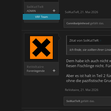
SolKutTeR
ADMIN
SolKutTeR
,
21. Mai 2026
VRF Team
Cannibalpinhead
gefällt das.
Zitat von SolKutTeR:
↑
Ich finde, sie sollten ihrer Lini
Dem habe ich auch nicht wi
fiesen Fischlinge nicht. 
ReVoltaire
Forenlegende
Aber es ist halt in Teil 2
ohne die pazifistische Gru
ReVoltaire
,
21. Mai 2026
SolKutTeR
gefällt das.