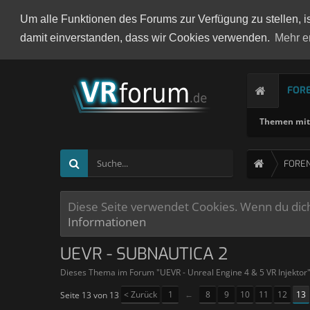
Um alle Funktionen des Forums zur Verfügung zu stellen, i
damit einverstanden, dass wir Cookies verwenden.
Mehr e
FOR
Themen mit 
FORE
Diese Seite verwendet Cookies. Wenn du dich 
Informationen
UEVR - SUBNAUTICA 2
Dieses Thema im Forum "
UEVR - Unreal Engine 4 & 5 VR Injektor
< Zurück
1
←
8
9
10
11
12
13
Seite 13 von 13