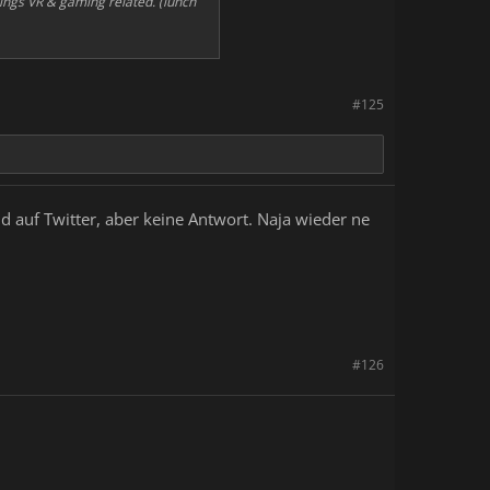
hings VR & gaming related. (lunch
#125
auf Twitter, aber keine Antwort. Naja wieder ne
#126