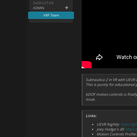
SolKutTeR
ADMIN
VRF Team
Subnautica 2 in VR with UEVR &
This is purely for educational
6DOF motion controls is finall
issue.
Links:
UEVR Nightly:
https://g
Joey Hodge's dll:
https:
Motion Controls Profile