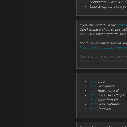
Subnautica2-WinGDK-S
User Script for extra p
If you are new to UEVR:
http://
Quick guide on how to use UE
For all the latest updates, fi
For those not interested in m
https://drive.google.com/drive/
Note that the game is still 
Performance/Ultra Performa
Tested on Quest 3 with Virtua
PC: 4090 13900K 64ram
0:00
Intro
1:07
Disclaimer
1:19
How to install
3:11
In Game Settings
3:37
Inject into VR
3:58
UEVR Settings
5:34
Controls