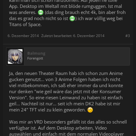
kann man sich schön ranzoomen. Auf jeden ne tolle
App. Desktop im Weltall mit blöde rumguggen. Ist mal
was anderes.
(das ding brauch echt 4k, bin aber froh
das es grad noch nicht so ist
) ich war völlig weg bei
Titans of Space.
6. Dezember 2014
Zuletzt bearbeitet:
6. Dezember 2014
#3
Balmung
Forengott
Ja, den neuen Theater Raum hab ich schon zum Anime
gucken genutzt... von 3 Anime Folgen haben ich nicht
viel mitbekommen, ich saß eher immer da und konnte
nur denken "wie geil wäre das jetzt mit der Konsumer
Version". So eine riesen Leinwand zu haben ist einfach
geil... Nachteil ist nur... seit ich mein DK2 habe ist mir
mein 24" TFT viel zu klein geworden.
Was mir an VRD besonders gefällt ist das alles so schnell
verfügbar ist. Auf dem Desktop arbeiten, Video
auswählen und einfach mit dem normalen Videoplayer