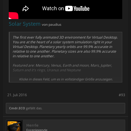
Solar System
von paudius
The first ever fully animated 3D environment for Virtual Desktop.
You are at the heart of a solar system simulation right in your
Virtual Desktop. Planetary yearly orbits are 99.9% accurate in
relative to one another. Planetary sizes are also 99.9% accurate
in relative to one another.
Featured are: Mercury, Venus, Earth and moon, Mars, Jupiter,
Saturn and it's rings, Uranus and Neptune
Sorry Pluto! But we still love you.
Klicke in dieses Feld, um es in vollständiger Größe anzuzeigen.
21. Juli 2016
#93
Cmdr.ECO
gefällt das.
Herrle
Forenlegende