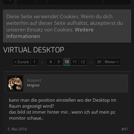
Diese Seite verwendet Cookies. Wenn du dich
weiterhin auf dieser Seite aufhältst, akzeptierst du
unseren Einsatz von Cookies.
Weitere
Informationen
VIRTUAL DESKTOP
< Zurück
1
←
8
9
10
11
12
→
39
Weiter >
bioport
Mitglied
kann man die position einstellen wo der Desktop im
Raum angezeigt wird?
das bild ist immer hinter mir.. wenn ich auf mein pc
monitor schaue..
5. Mai 2016
#91