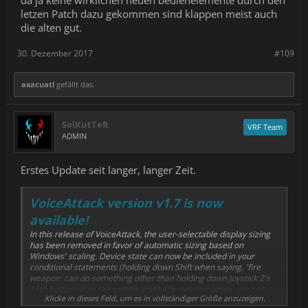
letzen Patch dazu gekommen sind klappen meist auch
die alten gut.
30. Dezember 2017
#109
axacuatl
gefällt das.
SolKutTeR
VRF Team
ADMIN
Erstes Update seit langer, langer Zeit.
VoiceAttack version v1.7 is now
available!
In this release of VoiceAttack, the user-selectable display sizing
has been removed in favor of automatic sizing based on
Windows' scaling. Device state can now be included in your
conditional statements (holding down Shift when saying, 'fire
weapon' can do something other than holding down joystick 2's
15th button while the middle and back mouse buttons are not
Klicke in dieses Feld, um es in vollständiger Größe anzuzeigen.
pressed lol). Some author flags have also been added, some