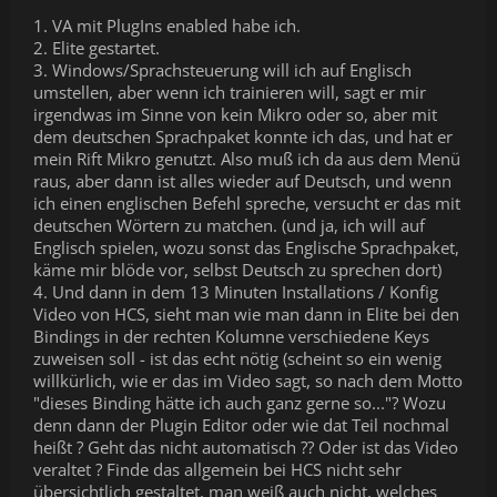
1. VA mit PlugIns enabled habe ich.
2. Elite gestartet.
3. Windows/Sprachsteuerung will ich auf Englisch
umstellen, aber wenn ich trainieren will, sagt er mir
irgendwas im Sinne von kein Mikro oder so, aber mit
dem deutschen Sprachpaket konnte ich das, und hat er
mein Rift Mikro genutzt. Also muß ich da aus dem Menü
raus, aber dann ist alles wieder auf Deutsch, und wenn
ich einen englischen Befehl spreche, versucht er das mit
deutschen Wörtern zu matchen. (und ja, ich will auf
Englisch spielen, wozu sonst das Englische Sprachpaket,
käme mir blöde vor, selbst Deutsch zu sprechen dort)
4. Und dann in dem 13 Minuten Installations / Konfig
Video von HCS, sieht man wie man dann in Elite bei den
Bindings in der rechten Kolumne verschiedene Keys
zuweisen soll - ist das echt nötig (scheint so ein wenig
willkürlich, wie er das im Video sagt, so nach dem Motto
"dieses Binding hätte ich auch ganz gerne so..."? Wozu
denn dann der Plugin Editor oder wie dat Teil nochmal
heißt ? Geht das nicht automatisch ?? Oder ist das Video
veraltet ? Finde das allgemein bei HCS nicht sehr
übersichtlich gestaltet, man weiß auch nicht, welches