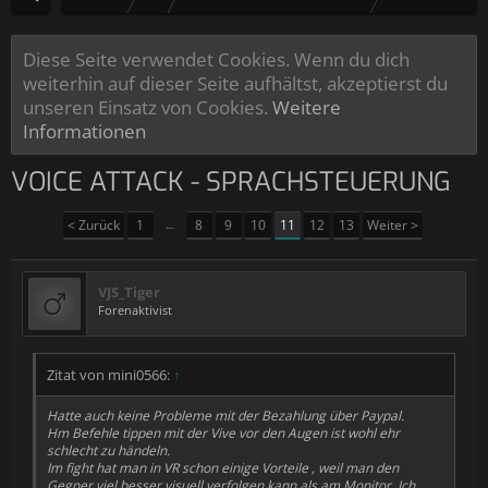
Diese Seite verwendet Cookies. Wenn du dich
weiterhin auf dieser Seite aufhältst, akzeptierst du
unseren Einsatz von Cookies.
Weitere
Informationen
VOICE ATTACK - SPRACHSTEUERUNG
< Zurück
1
←
8
9
10
11
12
13
Weiter >
VJS_Tiger
Forenaktivist
Zitat von mini0566:
↑
Hatte auch keine Probleme mit der Bezahlung über Paypal.
Hm Befehle tippen mit der Vive vor den Augen ist wohl ehr
schlecht zu händeln.
Im fight hat man in VR schon einige Vorteile , weil man den
Gegner viel besser visuell verfolgen kann als am Monitor. Ich