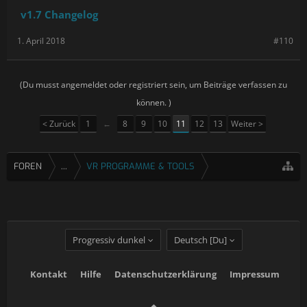
speed improvements, bug fixes and more.
v1.7 Changelog
1. April 2018
#110
(Du musst angemeldet oder registriert sein, um Beiträge verfassen zu
können. )
< Zurück
1
←
8
9
10
11
12
13
Weiter >
FOREN
...
VR PROGRAMME & TOOLS
Progressiv dunkel
Deutsch [Du]
Kontakt
Hilfe
Datenschutzerklärung
Impressum