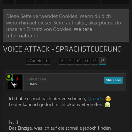
Diese Seite verwendet Cookies. Wenn du dich
weiterhin auf dieser Seite aufhältst, akzeptierst du
unseren Einsatz von Cookies.
Weitere
Informationen
VOICE ATTACK - SPRACHSTEUERUNG
< Zurück
1
←
8
9
10
11
12
13
SolKutTeR
VRF Team
ADMIN
Ich habe es mal nach hier verschoben,
@roads
.
Leider kann ich jedoch nicht akut weiterhelfen.
[
]
Edit
Das Einzige, was ich auf die schnelle jedoch finden