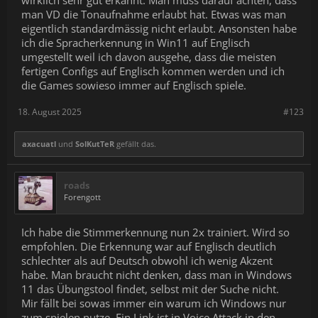
wirklich sehr gut erkannt. Man muss darauf achten, dass
man VD die Tonaufnahme erlaubt hat. Etwas was man
eigentlich standardmässig nicht erlaubt. Ansonsten habe
ich die Spracherkennung in Win11 auf Englisch
umgestellt weil ich davon ausgehe, dass die meisten
fertigen Configs auf Englisch kommen werden und ich
die Games sowieso immer auf Englisch spiele.
18. August 2025
#123
axacuatl
und
SolKutTeR
gefällt das.
roads
Forengott
Ich habe die Stimmerkennung nun 2x trainiert. Wird so
empfohlen. Die Erkennung war auf Englisch deutlich
schlechter als auf Deutsch obwohl ich wenig Akzent
habe. Man braucht nicht denken, dass man in Windows
11 das Übungstool findet, selbst mit der Suche nicht.
Mir fällt bei sowas immer ein warum ich Windows nur
zum spielen nutze. Ein Link ist in Voice Attack in den