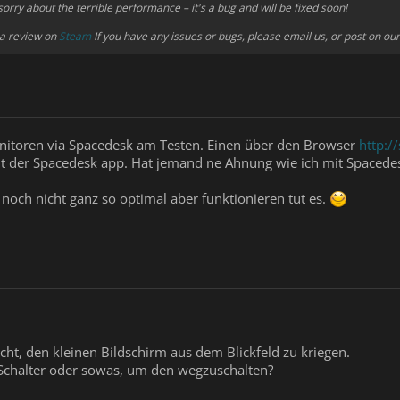
sorry about the terrible performance – it's a bug and will be fixed soon!
s a review on
Steam
If you have any issues or bugs, please email us, or post on o
onitoren via Spacedesk am Testen. Einen über den Browser
http:/
 der Spacedesk app. Hat jemand ne Ahnung wie ich mit Spacede
 noch nicht ganz so optimal aber funktionieren tut es.
icht, den kleinen Bildschirm aus dem Blickfeld zu kriegen.
 Schalter oder sowas, um den wegzuschalten?