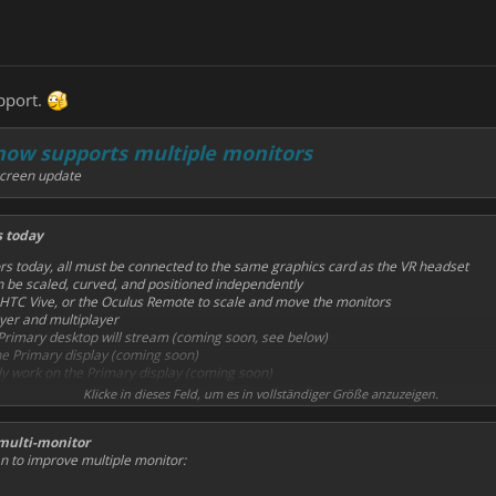
upport.
now supports multiple monitors
screen update
s today
rs today, all must be connected to the same graphics card as the VR headset
n be scaled, curved, and positioned independently
 HTC Vive, or the Oculus Remote to scale and move the monitors
ayer and multiplayer
e Primary desktop will stream (coming soon, see below)
the Primary display (coming soon)
ly work on the Primary display (coming soon)
Klicke in dieses Feld, um es in vollständiger Größe anzuzeigen.
multi-monitor
n to improve multiple monitor: