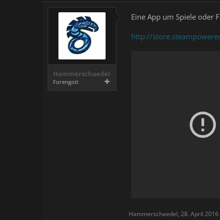
Eine App um Spiele oder F
http://store.steampower
Hammerschaedel
Forengott
Hammerschaedel
,
28. April 2016