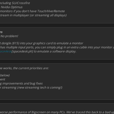
ncluding SLI/Crossfire
h Nvidia Optimus
ll monitors if you don't have Touch/Vive/Remote
stream in multiplayer (or streaming all displays)
rs
? No problem!
t dongle ($15) into your graphics card to emulate a monitor
 has multiple input ports, you can simply plug in an extra cable into your monitor
acedesk
[spacedesk.ph] to emulate a software display.
e works, the current priorities are:
 below)
ment
g improvements and bug fixes
er streaming (new streaming tech is coming!)
y worse performance of Bigscreen on many PCs. We've traced this back to a bad