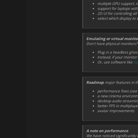
multiple GPU support, i
support for laptops wit
2D UI for controlling a
select which display to 
Emulating or virtual monito
Don't have physical monitors
Plug in a headless ghos
Instead, if your monitor
Or, use software like
Sp
Roadmap
major features in th
performance fixes (see
a new cinema environ
desktop audio streamin
better FPS in multiplay
avatar improvements
A note on performance
We have noticed significantl