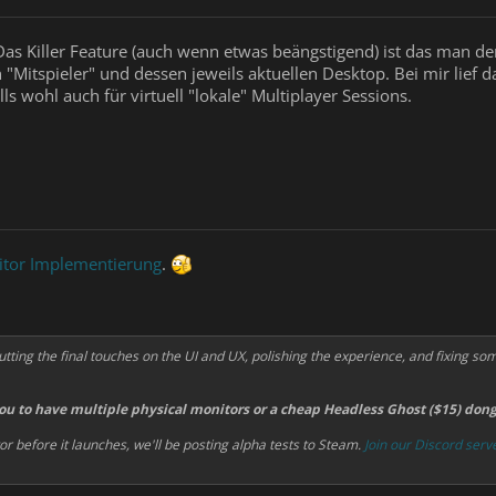
Das Killer Feature (auch wenn etwas beängstigend) ist das man d
 "Mitspieler" und dessen jeweils aktuellen Desktop. Bei mir lief
ls wohl auch für virtuell "lokale" Multiplayer Sessions.
itor Implementierung
.
utting the final touches on the UI and UX, polishing the experience, and fixing som
you to have multiple physical monitors or a cheap Headless Ghost ($15) dong
itor before it launches, we'll be posting alpha tests to Steam.
Join our Discord serv