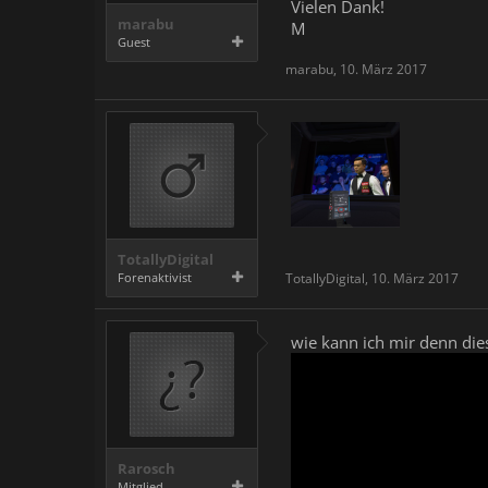
Vielen Dank!
marabu
M
Guest
marabu
,
10. März 2017
TotallyDigital
Forenaktivist
TotallyDigital
,
10. März 2017
wie kann ich mir denn die
Rarosch
Mitglied