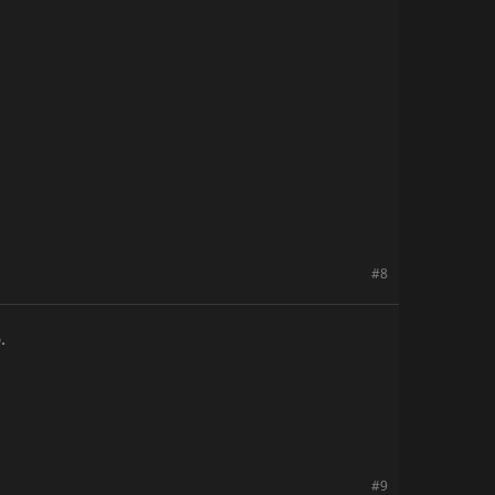
#8
.
#9