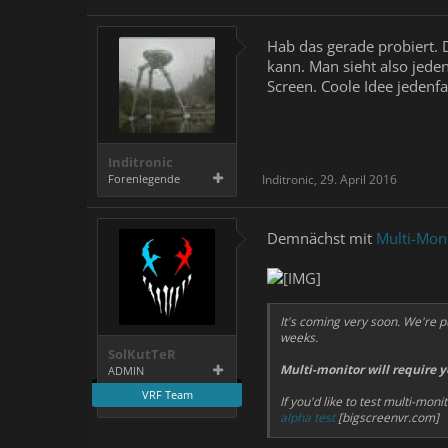
Hab das gerade probiert. 
kann. Man sieht also jeden
Screen. Coole Idee jedenfal
Inditronic
Forenlegende
Inditronic
,
29. April 2016
Demnächst mit
Multi-Mon
It's coming very soon. We're p
weeks.
SolKutTeR
Multi-monitor will require 
ADMIN
VRF Team
If you'd like to test multi-mon
alpha test
[bigscreenvr.com]