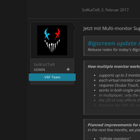
SolKutTeR
,
3. Februar 2017
Jetzt mit Multi-monitor S
Bigscreen update 
Release notes for today's Big
SolKutTeR
How multiple monitor work
ADMIN
supports up to 3 monito
VRF Team
each virtual monitor ca
requires Oculus Touch,
works in both single-pl
in multiplayer, only th
the 2D UI only affects 
features like SBS 3D on
Planned improvements for 
In the next few months, we pla
"infinite monitors"