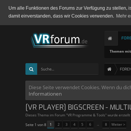
Um alle Funktionen des Forums zur Verfügung zu stellen, i
damit einverstanden, dass wir Cookies verwenden.
Mehr e
FOR
Themen mit 
FORE
Diese Seite verwendet Cookies. Wenn du dich 
Informationen
[VR PLAYER] BIGSCREEN - MULT
Dieses Thema im Forum "
VR Programme & Tools
" wurde erstell
1
2
3
4
5
6
→
8
Weiter >
Seite 1 von 8