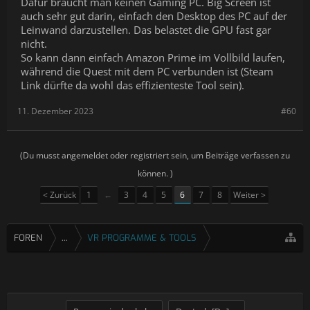
Dafür braucht man keinen Gaming PC. Big Screen ist
auch sehr gut darin, einfach den Desktop des PC auf der
Leinwand darzustellen. Das belastet die GPU fast gar
nicht.
So kann dann einfach Amazon Prime im Vollbild laufen,
während die Quest mit dem PC verbunden ist (Steam
Link dürfte da wohl das effizienteste Tool sein).
11. Dezember 2023
#60
(Du musst angemeldet oder registriert sein, um Beiträge verfassen zu
können. )
< Zurück
1
←
3
4
5
6
7
8
Weiter >
FOREN
...
VR PROGRAMME & TOOLS