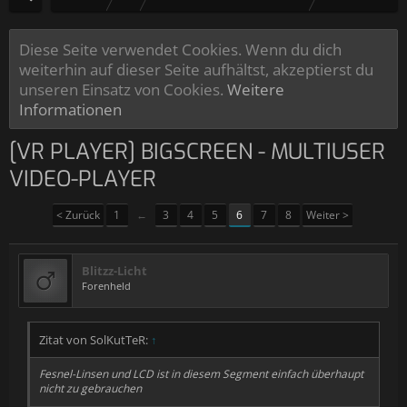
Diese Seite verwendet Cookies. Wenn du dich
weiterhin auf dieser Seite aufhältst, akzeptierst du
unseren Einsatz von Cookies.
Weitere
Informationen
[VR PLAYER] BIGSCREEN - MULTIUSER
VIDEO-PLAYER
< Zurück
1
←
3
4
5
6
7
8
Weiter >
Blitzz-Licht
Forenheld
Zitat von SolKutTeR:
↑
Fesnel-Linsen und LCD ist in diesem Segment einfach überhaupt
nicht zu gebrauchen