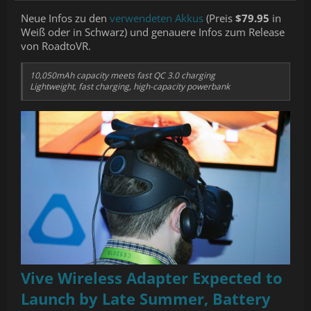
Neue Infos zu den
verwendeten Akkus
(Preis
$79.95
in
Weiß oder in Schwarz) und genauere Infos zum Release
von RoadtoVR.
10,050mAh capacity meets fast QC 3.0 charging
Lightweight, fast charging, high-capacity powerbank
Vive Wireless Adapter Expected to
Launch by Late Summer, Battery