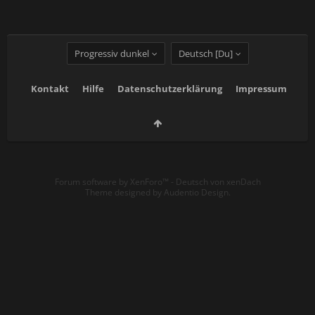
Progressiv dunkel
Deutsch [Du]
Kontakt
Hilfe
Datenschutzerklärung
Impressum
Forum software by XenForo™
-
Deutsch von xenDach
Theme designed by
Audentio Design
.