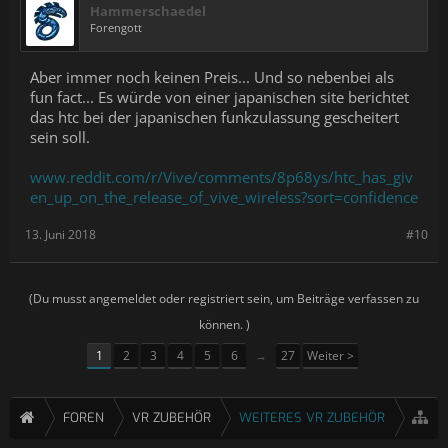
Hammerschaedel
Forengott
Aber immer noch keinen Preis... Und so nebenbei als
fun fact... Es würde von einer japanischen site berichtet
das htc bei der japanischen funkzulassung gescheitert
sein soll.
www.reddit.com/r/Vive/comments/8p68ys/htc_has_giv
en_up_on_the_release_of_vive_wireless?sort=confidence
13. Juni 2018
#10
(Du musst angemeldet oder registriert sein, um Beiträge verfassen zu
können. )
1
2
3
4
5
6
→
27
Weiter >
FOREN
VR ZUBEHÖR
WEITERES VR ZUBEHÖR