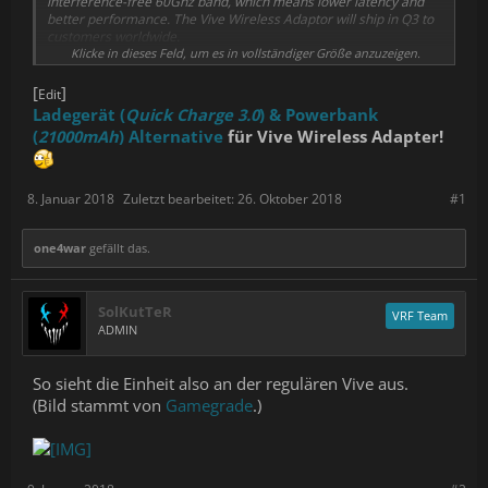
interference-free 60Ghz band, which means lower latency and
better performance. The Vive Wireless Adaptor will ship in Q3 to
customers worldwide.
Klicke in dieses Feld, um es in vollständiger Größe anzuzeigen.
“Wireless VR has been on nearly every VR user’s wishlist since the
technology was unveiled,” said Frank Soqui, General Manager
[
]
Edit
Virtual Reality Group at Intel Corporation. “By collaborating with
Ladegerät (
Quick Charge 3.0
) & Powerbank
HTC to commercialize Intel’s WiGig technology, we will guarantee
(
21000mAh
) Alternative
für Vive Wireless Adapter!
that wireless VR meets the most discerning quality bar for home
users and business VR customers.”
8. Januar 2018
Zuletzt bearbeitet:
26. Oktober 2018
#1
one4war
gefällt das.
SolKutTeR
VRF Team
ADMIN
So sieht die Einheit also an der regulären Vive aus.
(Bild stammt von
Gamegrade
.)