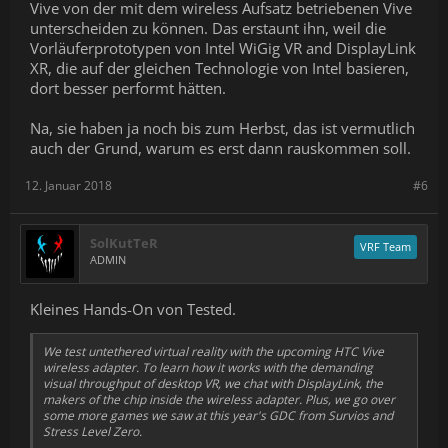
Vive von der mit dem wireless Aufsatz betriebenen Vive
unterscheiden zu können. Das erstaunt ihn, weil die
Vorläuferprototypen von Intel WiGig VR and DisplayLink
XR, die auf der gleichen Technologie von Intel basieren,
dort besser performt hätten.
Na, sie haben ja noch bis zum Herbst, das ist vermutlich
auch der Grund, warum es erst dann rauskommen soll.
12. Januar 2018
#6
SolKutTeR
VRF Team
ADMIN
Kleines Hands-On von Tested.
We test untethered virtual reality with the upcoming HTC Vive
wireless adapter. To learn how it works with the demanding
visual throughput of desktop VR, we chat with DisplayLink, the
makers of the chip inside the wireless adapter. Plus, we go over
some more games we saw at this year's GDC from Survios and
Stress Level Zero.