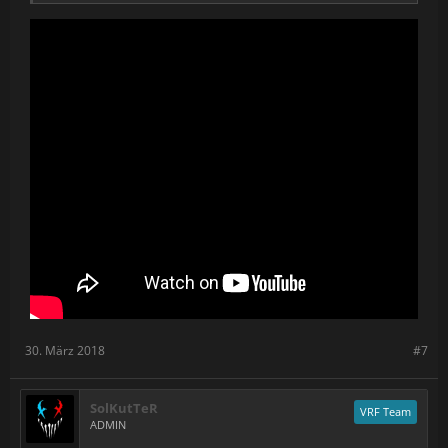
30. März 2018
#7
SolKutTeR
VRF Team
ADMIN