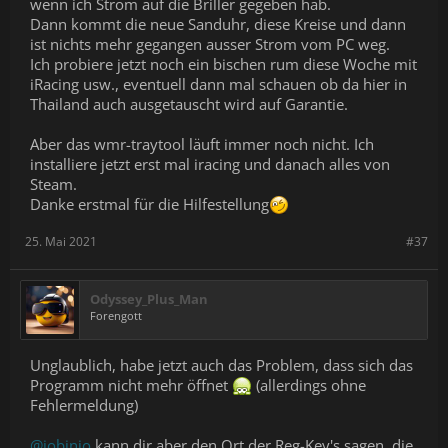
wenn ich Strom auf die Briller gegeben hab.
Dann kommt die neue Sanduhr, diese Kreise und dann
ist nichts mehr gegangen ausser Strom vom PC weg.
Ich probiere jetzt noch ein bischen rum diese Woche mit
iRacing usw., eventuell dann mal schauen ob da hier in
Thailand auch ausgetauscht wird auf Garantie.
Aber das wmr-traytool läuft immer noch nicht. Ich
installiere jetzt erst mal iracing und danach alles von
Steam.
Danke erstmal für die Hilfestellung
25. Mai 2021
#37
Odyssey_Plus_Man
Forengott
Unglaublich, habe jetzt auch das Problem, dass sich das
Programm nicht mehr öffnet
(allerdings ohne
Fehlermeldung)
@jobinio
kann dir aber den Ort der Reg-Key's sagen, die