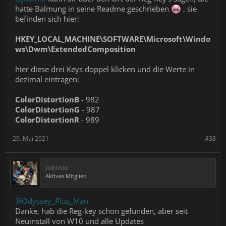
hatte Balmung in seine Readme geschrieben
, sie
befinden sich hier:
HKEY_LOCAL_MACHINE\SOFTWARE\Microsoft\Windo
ws\Dwm\ExtendedComposition
hier diese drei Keys doppel klicken und die Werte in
dezimal
eintragen:
ColorDistortionB
- 982
ColorDistortionG
- 987
ColorDistortionR
- 989
29. Mai 2021
#38
jobinio
Aktives Mitglied
@Odyssey_Plus_Man
Danke, hab die Reg-key schon gefunden, aber seit
Neuinstall von W10 und alle Updates