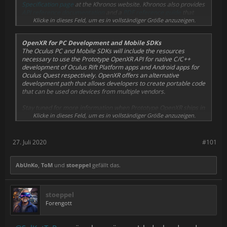
Specification page
at the Khronos website. Khronos also provides
API reference documentation
and a
PDF reference guide
that
provides an overview of the API.
Klicke in dieses Feld, um es in vollständiger Größe anzuzeigen.
OpenXR for PC Development and Mobile SDKs
The Oculus PC and Mobile SDKs will include the resources
necessary to use the Prototype OpenXR API for native C/C++
development of Oculus Rift Platform apps and Android apps for
Oculus Quest respectively. OpenXR offers an alternative
development path that allows developers to create portable code
that can be used on devices from multiple vendors.
Stay tuned for more information when Prototype OpenXR ships in
the weeks ahead!
Klicke in dieses Feld, um es in vollständiger Größe anzuzeigen.
27. Juli 2020
#101
AbUnKo
,
ToM
und
stoeppel
gefällt das.
stoeppel
Forengott