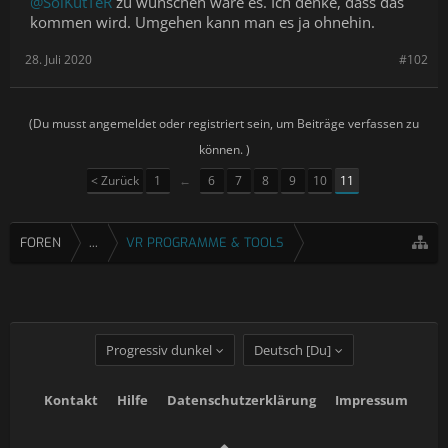
@SolKutTeR
zu wünschen wäre es. Ich denke, dass das
kommen wird. Umgehen kann man es ja ohnehin.
28. Juli 2020
#102
(Du musst angemeldet oder registriert sein, um Beiträge verfassen zu
können. )
< Zurück
1
←
6
7
8
9
10
11
FOREN
...
VR PROGRAMME & TOOLS
Progressiv dunkel
Deutsch [Du]
Kontakt
Hilfe
Datenschutzerklärung
Impressum