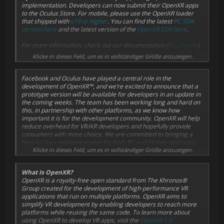
implementation. Developers can now submit their OpenXR apps
to the Oculus Store. For mobile, please use the OpenXR loader
that shipped with
v19 or higher
. You can find the latest
PC SDK
version here
and the latest version of the
OpenXR SDK here
.
For more information, check out our documentation (
PC
,
mobile
)
and join the discussion in the
OpenXR Development forum
. We’ll
Klicke in dieses Feld, um es in vollständiger Größe anzuzeigen.
keep you updated as we add support for new extensions.
Facebook and Oculus have played a central role in the
development of OpenXR™, and we’re excited to announce that a
prototype version will be available for developers in an update in
the coming weeks. The team has been working long and hard on
this, in partnership with other platforms, as we know how
important it is for the development community. OpenXR will help
reduce overhead for VR/AR developers and hopefully provide
consumers with more choice. We are committed to bringing a
best-in-class implementation for both PC and Mobile platforms
this half.
Klicke in dieses Feld, um es in vollständiger Größe anzuzeigen.
What Is OpenXR?
OpenXR is a royalty-free open standard from The Khronos®
Group created for the development of high-performance VR
applications that run on multiple platforms. OpenXR aims to
simplify VR development by enabling developers to reach more
platforms while reusing the same code. To learn more about
using OpenXR to develop VR apps, visit the
OpenXR 1.0