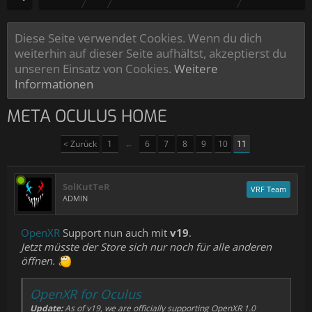
Diese Seite verwendet Cookies. Wenn du dich
weiterhin auf dieser Seite aufhältst, akzeptierst du
unseren Einsatz von Cookies.
Weitere
Informationen
META OCULUS HOME
< Zurück
1
←
6
7
8
9
10
11
SolKutTeR
VRF Team
ADMIN
OpenXR
Support nun auch mit
v19
.
Jetzt müsste der Store sich nur noch für alle anderen
öffnen.
OpenXR for Oculus
Update:
As of v19, we are officially supporting OpenXR 1.0