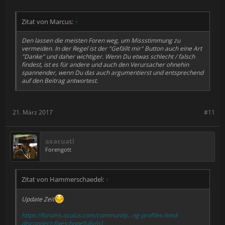
Zitat von Marcus:
↑
Den lassen die meisten Foren weg, um Missstimmung zu
vermeiden. In der Regel ist der "Gefällt mir" Button auch eine Art
"Danke" und daher wichtiger. Wenn Du etwas schlecht / falsch
findest, ist es für andere und auch den Verursacher ohnehin
spannender, wenn Du das auch argumentierst und entsprechend
auf den Beitrag antwortest.
21. März 2017
#11
axacuatl
Forengott
Zitat von Hammerschaedel:
↑
Update Zeit
https://forums.oculus.com/community...ng-profiles-hmd-
disconnect-fixes-hopefully/p1