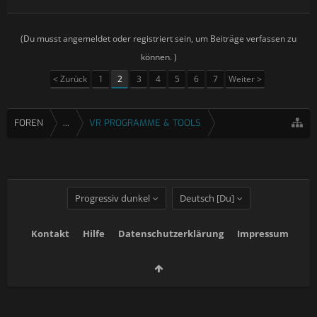
For anyone affected by this, and need to recover files, you
can try and use Recuva to recover your files.
https://www.piriform.com/recuva/download/standard
(Du musst angemeldet oder registriert sein, um Beiträge verfassen zu
Edit: Bug found and fixed, will release an update soon.
können. )
< Zurück
1
2
3
4
5
6
7
Weiter >
FOREN
...
VR PROGRAMME & TOOLS
Progressiv dunkel
Deutsch [Du]
Kontakt
Hilfe
Datenschutzerklärung
Impressum