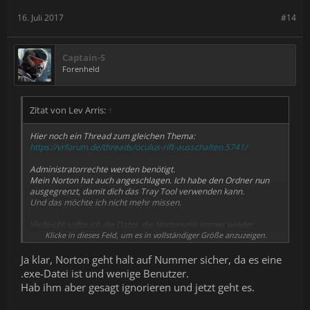
16. Juli 2017
#14
Captain-S
Forenheld
Zitat von Lev Arris:
↑
Hier noch ein Thread zum gleichen Thema:
https://vrforum.de/threads/oculus-rift-ausschalten.5741/
Administratorrechte werden benötigt.
Mein Norton hat auch angeschlagen. Ich habe den Ordner nun
ausgegrenzt, damit dich das Tray Tool verwenden kann.
Und das möchte ich nicht mehr missen.
Vielleicht sollte ich die Datei, die Norton mir immer wieder
gelöscht hatte mal Norton zusenden.
Klicke in dieses Feld, um es in vollständiger Größe anzuzeigen.
Bzw. wie kann man das angehen ?
Ja klar, Norton geht halt auf Nummer sicher, da es eine
Norton hat auch schon von Automobilista Steamdaten entfernt,
.exe-Datei ist und wenige Benutzer.
obwohl die Daten von Steam kommen.
Hab ihm aber gesagt ignorieren und jetzt geht es.
Ist immer die Frage: Fehlalarm oder Gefahr in Verzug ?