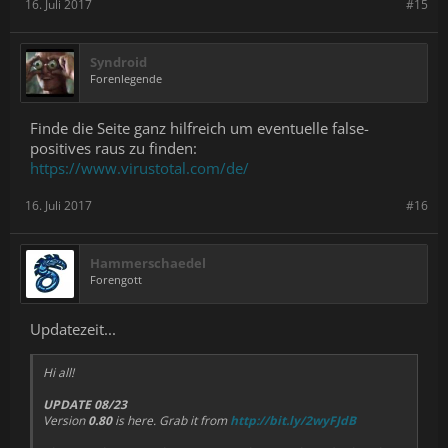
16. Juli 2017
#15
Syndroid
Forenlegende
Finde die Seite ganz hilfreich um eventuelle false-
positives raus zu finden:
https://www.virustotal.com/de/
16. Juli 2017
#16
Hammerschaedel
Forengott
Updatezeit...
Hi all!
UPDATE 08/23
Version
0.80
is here. Grab it from
http://bit.ly/2wyFJdB