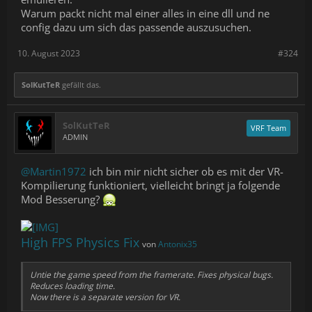
Warum packt nicht mal einer alles in eine dll und ne
config dazu um sich das passende auszusuchen.
10. August 2023
#324
SolKutTeR
gefällt das.
SolKutTeR
VRF Team
ADMIN
@Martin1972
ich bin mir nicht sicher ob es mit der VR-
Kompilierung funktioniert, vielleicht bringt ja folgende
Mod Besserung?
High FPS Physics Fix
von
Antonix35
Untie the game speed from the framerate. Fixes physical bugs.
Reduces loading time.
Now there is a separate version for VR.