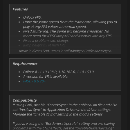
Features
Unlock FPS.
Untie the game speed from the framerate, allowing you to
play at any FPS values at normal speed.
Fixed stuttering. The game will become smoother. No
more need for iFPSClamp=60 and it works with any FPS.
Fixes a problem with dialogs.
Jump height fix at high FPS.
Reduces loading time. The effect is especially noticeable if
Klicke in dieses Feld, um es in vollständiger Größe anzuzeigen.
game is on SSD.
Ability to disable animation on loading screens to
Requirements
significantly reduce loading time.
Ability to shorten post-loading animation.
Fallout 4 - 1.10.138.0, 1.10.162.0, 1.10.163.0
Ability to upscale the game window to full screen when
A version for VR is available.
using low resolution.
F4SE - 0.6.20+
Ability to use G-Sync and HDR in windowed mode.
Locks mouse cursor in the game window (fixes a mouse
glitch when working with multiple monitors).
Fix drop read speed from the disk during loading screens.
Compatibility
Fix rotation speed of objects.
If using ENB, disable "ForceVSync" in the enblocal.ini file and also
Fix rotation speed in workshop mode.
set "Vertical Sync" to Application Driven in the driver settings.
Fixes a problem of stuck NPC and getting stuck when you
Manage the "EnableVSync" setting in the mod's settings.
access to the terminal and power armor.
Fix lockpick rotation speed and sound during lockpicking.
If you are using the "BorderlessUpscale" setting and are having
Fix animation speed in Pip-Boy when using FallUI mod.
problems with the ENB effects, set the "DisableBufferResizing"
Fix wind speed (clothes and hair).