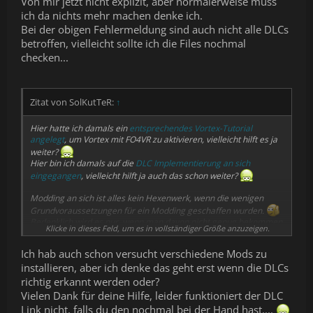
Von mir jetzt nicht explizit, aber normalerweise muss
ich da nichts mehr machen denke ich.
Bei der obigen Fehlermeldung sind auch nicht alle DLCs
betroffen, vielleicht sollte ich die Files nochmal
checken...
Zitat von SolKutTeR:
↑
Hier hatte ich damals ein
entsprechendes Vortex-Tutorial
angelegt
, um Vortex mit FO4VR zu aktivieren, vielleicht hilft es ja
weiter?
Hier bin ich damals auf die
DLC Implementierung an sich
eingegangen
, vielleicht hilft ja auch das schon weiter?
Modding an sich ist alles kein Hexenwerk, wenn die wenigen
Grundvoraussetzungen für ein Modding geschaffen wurden.
Bedenklich wird es nur, wenn man davon nicht genug bekommen
Klicke in dieses Feld, um es in vollständiger Größe anzuzeigen.
kann... um sich sein eigenes Spiel zu basteln.
Ich hab auch schon versucht verschiedene Mods zu
installieren, aber ich denke das geht erst wenn die DLCs
richtig erkannt werden oder?
Vielen Dank für deine Hilfe, leider funktioniert der DLC
Link nicht, falls du den nochmal bei der Hand hast....