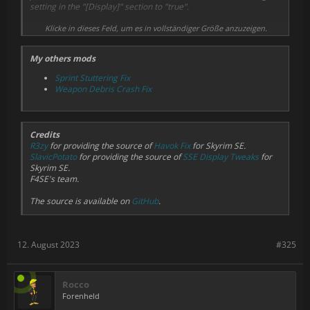
setting in the "[Display]" section to "true".
Fixed a bug with a white screen when the player falls (from
the third person).
The mod must be compatible with others.
Klicke in dieses Feld, um es in vollständiger Größe anzuzeigen.
Displays FPS, loading t and other information in the on-
screen display (OSD).
My others mods
The mod will be useful for any FPS.
Customize mod by editing the HighFPSPhysicsFix.ini file, which is
Sprint Stuttering Fix
located in game folder Fallout 4\Data\F4SE\Plugins or in mod
Weapon Debris Crash Fix
folder: true - enabled, false - disabled. Also you can create your
own settings file 'HighFPSPhysicsFix_custom.ini' and enter only
the settings you changed.
Credits
R3zy
for providing the source of
Havok Fix
for Skyrim SE.
SlavicPotato
for providing the source of
SSE Display Tweaks
for
Skyrim SE.
F4SE's team.
The source is available on
GitHub
.
12. August 2023
#325
Rocco
Forenheld