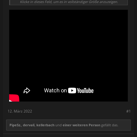
third party apps don't have access to their cameras.
Klicke in dieses Feld, um es in vollständiger Größe anzuzeigen.
12. März 2022
#1
PipeSz.
,
dervali
,
kellerbach
und
einer weiteren Person
gefällt das.