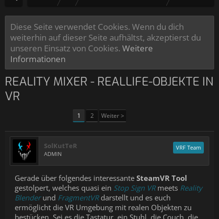
Diese Seite verwendet Cookies. Wenn du dich
weiterhin auf dieser Seite aufhältst, akzeptierst du
unseren Einsatz von Cookies.
Weitere
Informationen
REALITY MIXER - REALLIFE-OBJEKTE IN
VR
1
2
Weiter >
SolKutTeR
VRF Team
ADMIN
Gerade über folgendes interessante
SteamVR Tool
gestolpert, welches quasi ein
Stop Sign VR
meets
Reality
Blender
und
FragmentVR
darstellt und es euch
ermöglicht die VR Umgebung mit realen Objekten zu
bestücken. Sei es die Tastatur, ein Stuhl, die Couch, die