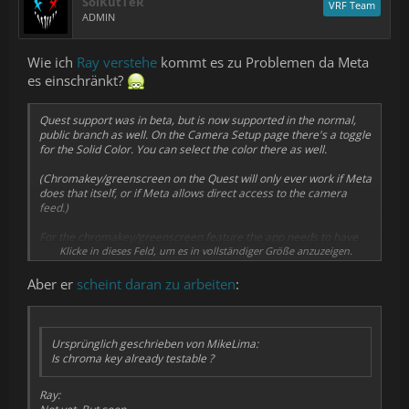
SolKutTeR
VRF Team
ADMIN
Wie ich
Ray verstehe
kommt es zu Problemen da Meta
es einschränkt?
Quest support was in beta, but is now supported in the normal,
public branch as well. On the Camera Setup page there's a toggle
for the Solid Color. You can select the color there as well.
(Chromakey/greenscreen on the Quest will only ever work if Meta
does that itself, or if Meta allows direct access to the camera
feed.)
For the chromakey/greenscreen feature the app needs to have
access to the camera pixels, which Meta doesn't allow. The only
Klicke in dieses Feld, um es in vollständiger Größe anzuzeigen.
party that could make chromakeying on the Quest is Meta itself.
Aber er
scheint daran zu arbeiten
:
Ursprünglich geschrieben von MikeLima:
Is chroma key already testable ?
Ray: