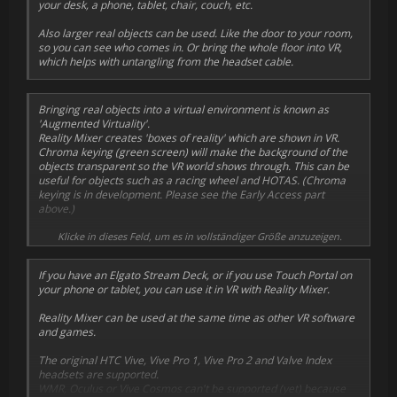
your desk, a phone, tablet, chair, couch, etc.
Also larger real objects can be used. Like the door to your room,
so you can see who comes in. Or bring the whole floor into VR,
which helps with untangling from the headset cable.
Bringing real objects into a virtual environment is known as
'
Augmented Virtuality
'.
Reality Mixer
creates 'boxes of reality' which are shown in VR.
Chroma keying (green screen) will make the background of the
objects transparent so the VR world shows through. This can be
useful for objects such as a racing wheel and HOTAS. (Chroma
keying is in development. Please see the
Early Access
part
above.)
The real objects will not be visible all the time. They will fade out
Klicke in dieses Feld, um es in vollständiger Größe anzuzeigen.
when you are too far away. This fade out distance can be set by
yourself. If you
do
want an object visible in VR all the time, just set
If you have an
Elgato Stream Deck
, or if you use
Touch Portal
on
the fade out distance to a large value.
your phone or tablet, you can use it in VR with
Reality Mixer
.
When an object is not visible (because it's too far away or it's
behind you), it will not use any resources.
Reality Mixer
can be used at the same time as other VR software
and games.
The original HTC Vive, Vive Pro 1, Vive Pro 2 and Valve Index
headsets are supported.
WMR, Oculus or Vive Cosmos can't be supported (yet) because