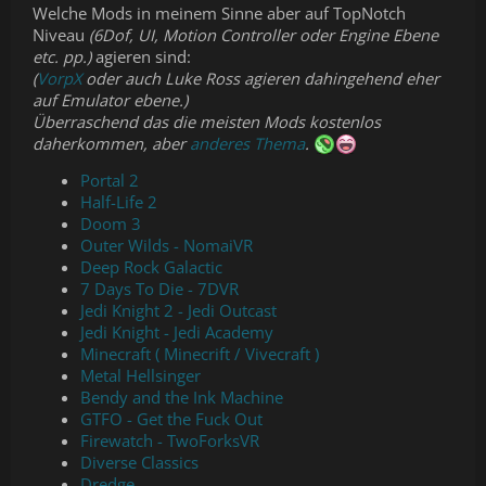
Welche Mods in meinem Sinne aber auf TopNotch
Niveau
(6Dof, UI, Motion Controller oder Engine Ebene
etc. pp.)
agieren sind:
(
VorpX
oder auch Luke Ross agieren dahingehend eher
auf Emulator ebene.)
Überraschend das die meisten Mods kostenlos
daherkommen, aber
anderes Thema
.
Portal 2
Half-Life 2
Doom 3
Outer Wilds - NomaiVR
Deep Rock Galactic
7 Days To Die - 7DVR
Jedi Knight 2 - Jedi Outcast
Jedi Knight - Jedi Academy
Minecraft ( Minecrift / Vivecraft )
Metal Hellsinger
Bendy and the Ink Machine
GTFO - Get the Fuck Out
Firewatch - TwoForksVR
Diverse Classics
Dredge