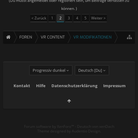
(Du musst angemeldet oder registriert sein, um Beiträge verfassen zu
können. )
< Zurück
1
2
3
4
5
Weiter >
FOREN
VR CONTENT
VR MODIFIKATIONEN
Progressiv dunkel
Deutsch [Du]
Kontakt
Hilfe
Datenschutzerklärung
Impressum
Forum software by XenForo™
-
Deutsch von xenDach
Theme designed by
Audentio Design
.