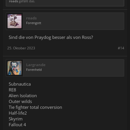
roads
gefällt das.
roads
Forengott
Sind die von Praydog besser als von Ross?
25. Oktober 2023
#14
Largrande
Forenheld
Subnautica
RE8
Alien Isolation
Outer wilds
Tie fighter total conversion
Half-life2
Skyrim
Fallout 4